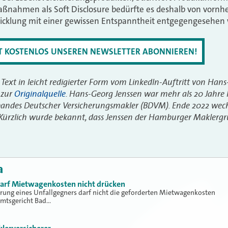
ßnahmen als Soft Disclosure bedürfte es deshalb von vornher
icklung mit einer gewissen Entspanntheit entgegengesehen
ZT KOSTENLOS UNSEREN NEWSLETTER ABONNIEREN!
 Text in leicht redigierter Form vom LinkedIn-Auftritt von Han
 zur
Originalquelle
. Hans-Georg Jenssen war mehr als 20 Jahre
andes Deutscher Versicherungsmakler (BDVM). Ende 2022 wech
. Kürzlich wurde bekannt, dass Jenssen der Hamburger Makler
a
 darf Mietwagenkosten nicht drücken
erung eines Unfallgegners darf nicht die geforderten Mietwagenkosten
Amtsgericht Bad…