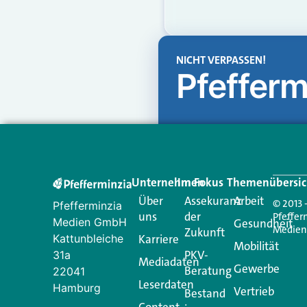
NICHT VERPASSEN!
Pfefferm
Unternehmen
Im Fokus
Themenübersic
Über
Assekuranz
Arbeit
© 2013 
Pfefferminzia
uns
der
Pfeffer
Medien GmbH
Gesundheit
Medie
Zukunft
Kattunbleiche
Karriere
Mobilität
PKV-
31a
Mediadaten
Gewerbe
Beratung
22041
Leserdaten
Hamburg
Vertrieb
Bestand
Content