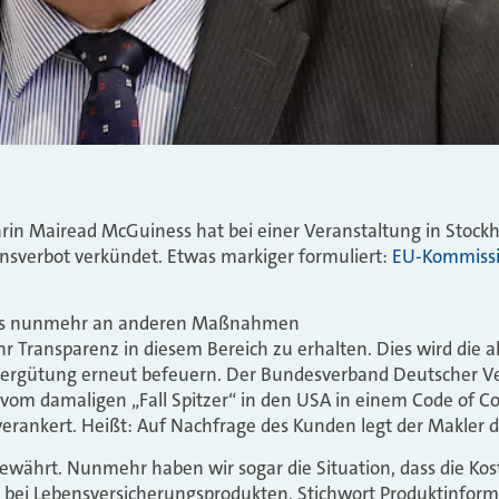
in Mairead McGuiness hat bei einer Veranstaltung in Stock
ionsverbot verkündet. Etwas markiger formuliert:
EU-Kommissio
!
, dass nunmehr an anderen Maßnahmen
r Transparenz in diesem Bereich zu erhalten. Dies wird die a
Vergütung erneut befeuern. Der Bundesverband Deutscher V
om damaligen „Fall Spitzer“ in den USA in einem Code of C
 verankert. Heißt: Auf Nachfrage des Kunden legt der Makler 
 bewährt. Nunmehr haben wir sogar die Situation, dass die Ko
 bei Lebensversicherungsprodukten, Stichwort Produktinforma