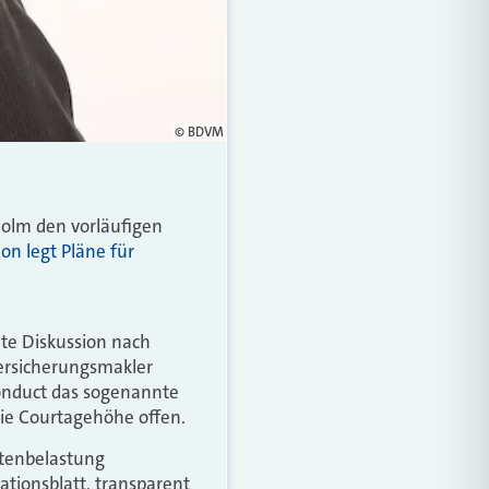
© BDVM
holm den vorläufigen
n legt Pläne für
lte Diskussion nach
ersicherungsmakler
onduct das sogenannte
die Courtagehöhe offen.
stenbelastung
tionsblatt, transparent