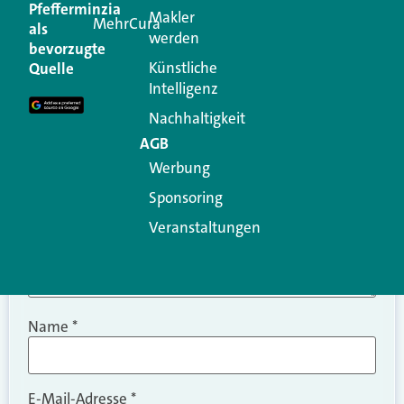
Kommentar
Pfefferminzia
Makler
MehrCura
als
werden
Ihre E-Mail-Adresse wird nicht veröffentlicht.
bevorzugte
Erforderliche Felder sind mit
*
markiert
Künstliche
Quelle
Intelligenz
Kommentar
*
Nachhaltigkeit
AGB
Werbung
Sponsoring
Veranstaltungen
Name
*
E-Mail-Adresse
*