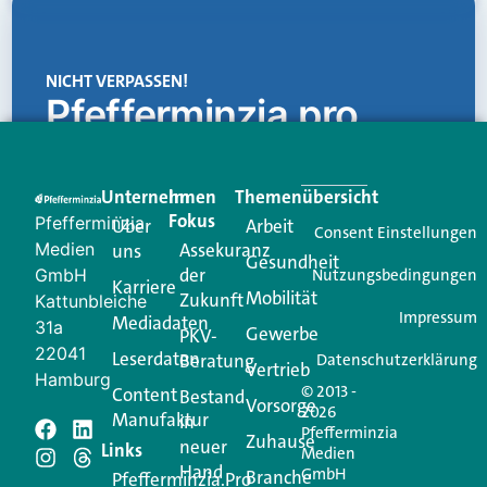
NICHT VERPASSEN!
Pfefferminzia.pro
Eine Plattform, die liefert: aktuelle Informationen,
praktische Services und einen einzigartigen Content-
Unternehmen
Im
Themenübersicht
Creator für Ihre Kundenkommunikation. Alles, was
Fokus
Pfefferminzia
Über
Arbeit
Ihren Vertriebsalltag leichter macht. Mit nur einem
Consent Einstellungen
Medien
Assekuranz
uns
Login.
Gesundheit
der
GmbH
Nutzungsbedingungen
Karriere
Mobilität
Zukunft
Jetzt anmelden
Kattunbleiche
Impressum
Mediadaten
31a
Gewerbe
PKV-
22041
Leserdaten
Beratung
Datenschutzerklärung
Vertrieb
Hamburg
© 2013 -
Content
Bestand
Vorsorge
2026
Manufaktur
in
Pfefferminzia
Schreiben Sie einen
Zuhause
neuer
Links
Medien
Hand
GmbH
Branche
Pfefferminzia.Pro