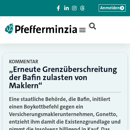
Anmelden
|
KOMMENTAR
„Erneute Grenzüberschreitung
der Bafin zulasten von
Maklern“
Eine staatliche Behörde, die Bafin, initiiert
einen Boykottbefehl gegen ein
Versicherungsmaklerunternehmen, Gonetto,
entzieht ihm damit die Existenzgrundlage und
nimmt die Insolvenz billigend in Kauf. Das