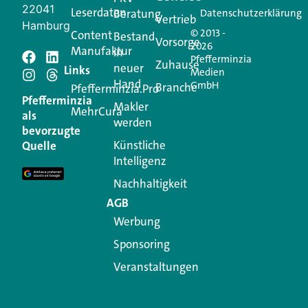
22041
Leserdaten
Beratung
Datenschutzerklärung
Vertrieb
Hamburg
© 2013 -
Content
Bestand
Vorsorge
2026
Manufaktur
in
Pfefferminzia
Schreiben Sie einen
Zuhause
neuer
Links
Medien
Hand
GmbH
Branche
Kommentar
Pfefferminzia.Pro
Pfefferminzia
Makler
MehrCura
als
werden
Ihre E-Mail-Adresse wird nicht veröffentlicht.
bevorzugte
Erforderliche Felder sind mit
*
markiert
Künstliche
Quelle
Intelligenz
Kommentar
*
Nachhaltigkeit
AGB
Werbung
Sponsoring
Veranstaltungen