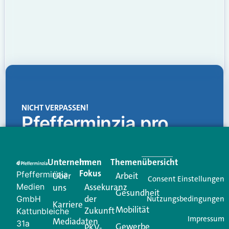
NICHT VERPASSEN!
Pfefferminzia.pro
Eine Plattform, die liefert: aktuelle Informationen,
praktische Services und einen einzigartigen Content-
Unternehmen
Im
Themenübersicht
Creator für Ihre Kundenkommunikation. Alles, was
Fokus
Pfefferminzia
Über
Arbeit
Ihren Vertriebsalltag leichter macht. Mit nur einem
Consent Einstellungen
Medien
Assekuranz
uns
Login.
Gesundheit
der
GmbH
Nutzungsbedingungen
Karriere
Mobilität
Zukunft
Jetzt anmelden
Kattunbleiche
Impressum
Mediadaten
31a
Gewerbe
PKV-