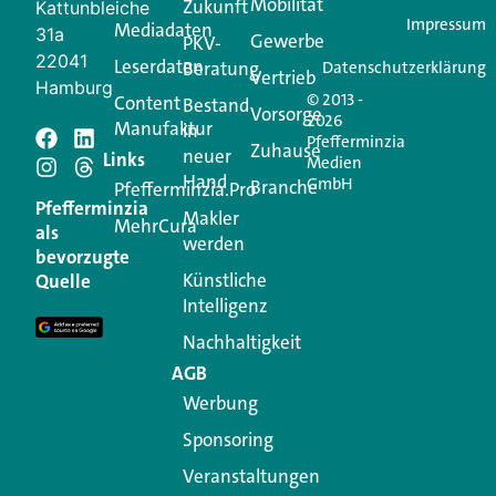
Mobilität
Zukunft
Jetzt anmelden
Kattunbleiche
Impressum
Mediadaten
31a
Gewerbe
PKV-
22041
Leserdaten
Beratung
Datenschutzerklärung
Vertrieb
Hamburg
© 2013 -
Content
Bestand
Vorsorge
2026
Manufaktur
in
Pfefferminzia
Schreiben Sie einen
Zuhause
neuer
Links
Medien
Hand
GmbH
Branche
Kommentar
Pfefferminzia.Pro
Pfefferminzia
Makler
MehrCura
als
werden
Ihre E-Mail-Adresse wird nicht veröffentlicht.
bevorzugte
Erforderliche Felder sind mit
*
markiert
Künstliche
Quelle
Intelligenz
Kommentar
*
Nachhaltigkeit
AGB
Werbung
Sponsoring
Veranstaltungen