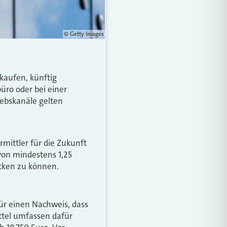
© Getty Images
kaufen, künftig
büro oder bei einer
riebskanäle gelten
mittler für die Zukunft
von mindestens 1,25
ecken zu können.
für einen Nachweis, dass
ttel umfassen dafür