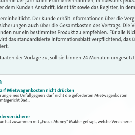
r Summe der jährlichen Prämieneinnahmen, mindestens jedoch
r dem Kunden Anschrift, Identität sowie das Register, in dem 
ereinheitlicht. Der Kunde erhält Informationen über die Ver
icherungen auch über die Gesamtkosten des Vertrags. Die V
nden nur ein bestimmtes Produkt zu empfehlen. Für alle Nic
rd das standardisierte Informationsblatt verpflichtend, das 
iert.
taaten der Vorlage zu, soll sie binnen 24 Monaten umgesetz
a
 darf Mietwagenkosten nicht drücken
erung eines Unfallgegners darf nicht die geforderten Mietwagenkosten
Amtsgericht Bad…
klerversicherer
lue hat zusammen mit „Focus Money“ Makler gefragt, welche Versicherer