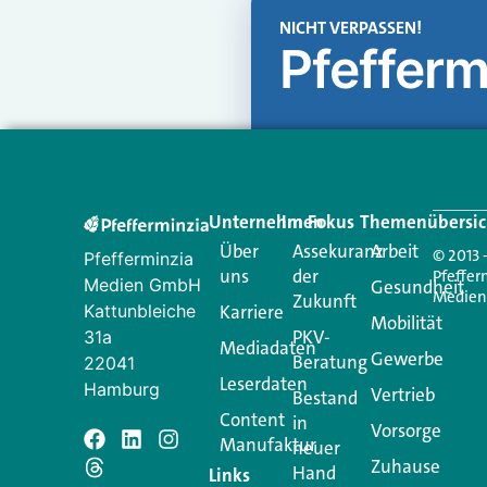
NICHT VERPASSEN!
Pfefferm
Unternehmen
Im Fokus
Themenübersic
Über
Assekuranz
Arbeit
© 2013 
Pfefferminzia
uns
der
Pfeffer
Medien GmbH
Gesundheit
Medie
Zukunft
Kattunbleiche
Karriere
Mobilität
PKV-
31a
Mediadaten
Gewerbe
Beratung
22041
Leserdaten
Hamburg
Vertrieb
Bestand
Content
in
Vorsorge
Manufaktur
Schreiben Si
neuer
Zuhause
Hand
Links