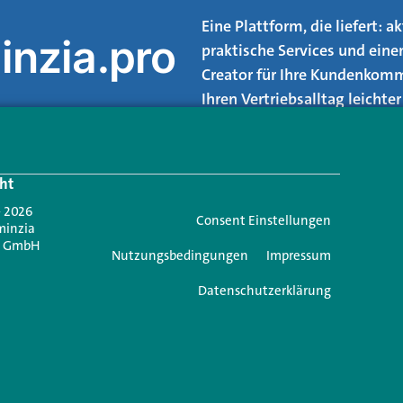
Eine Plattform, die liefert: 
inzia.pro
praktische Services und eine
Creator für Ihre Kundenkomm
Ihren Vertriebsalltag leicht
Login.
ht
Jetzt anmelden
- 2026
Consent Einstellungen
minzia
n GmbH
Nutzungsbedingungen
Impressum
Datenschutzerklärung
e einen Kommentar