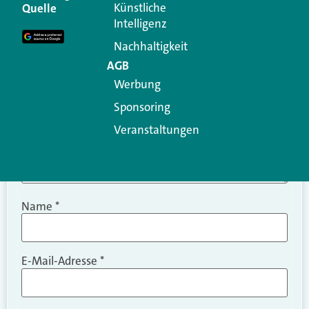
Erforderliche Felder sind mit
*
markiert
Künstliche
Quelle
Intelligenz
Kommentar
*
Nachhaltigkeit
AGB
Werbung
Sponsoring
Veranstaltungen
Name
*
E-Mail-Adresse
*