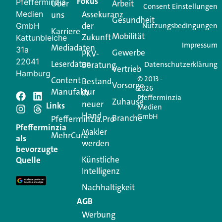
Fokus
Pfefferminzia
Über
Arbeit
Ihren Vertriebsalltag leichter macht. Mit nur einem
Consent Einstellungen
Medien
Assekuranz
uns
Login.
Gesundheit
der
GmbH
Nutzungsbedingungen
Karriere
Mobilität
Zukunft
Jetzt anmelden
Kattunbleiche
Impressum
Mediadaten
31a
Gewerbe
PKV-
22041
Leserdaten
Beratung
Datenschutzerklärung
Vertrieb
Hamburg
© 2013 -
Content
Bestand
Vorsorge
2026
Manufaktur
in
Pfefferminzia
Schreiben Sie einen
Zuhause
neuer
Links
Medien
Hand
GmbH
Branche
Kommentar
Pfefferminzia.Pro
Pfefferminzia
Makler
MehrCura
als
werden
Ihre E-Mail-Adresse wird nicht veröffentlicht.
bevorzugte
Erforderliche Felder sind mit
*
markiert
Künstliche
Quelle
Intelligenz
Kommentar
*
Nachhaltigkeit
AGB
Werbung