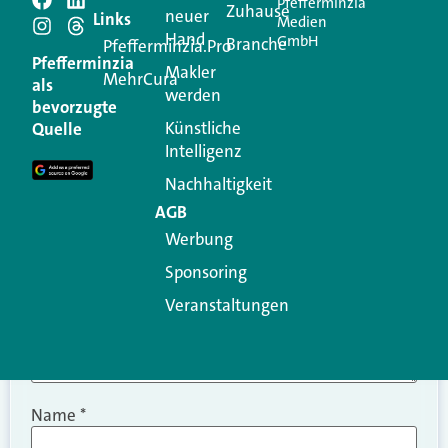
Pfefferminzia
Schreiben Sie einen
Zuhause
neuer
Links
Medien
Hand
GmbH
Branche
Kommentar
Pfefferminzia.Pro
Pfefferminzia
Makler
MehrCura
als
werden
Ihre E-Mail-Adresse wird nicht veröffentlicht.
bevorzugte
Erforderliche Felder sind mit
*
markiert
Künstliche
Quelle
Intelligenz
Kommentar
*
Nachhaltigkeit
AGB
Werbung
Sponsoring
Veranstaltungen
Name
*