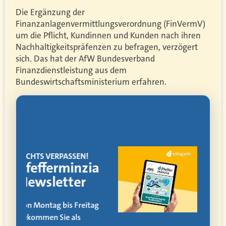
Die Ergänzung der
Finanzanlagenvermittlungsverordnung (FinVermV)
um die Pflicht, Kundinnen und Kunden nach ihren
Nachhaltigkeitspräfenzen zu befragen, verzögert
sich. Das hat der AfW Bundesverband
Finanzdienstleistung aus dem
Bundeswirtschaftsministerium erfahren.
!
EMAGAZIN
ia
Makler
werden
itag
Der Weg vom AOler
und