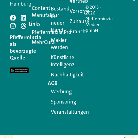
Vertrieb
Hamburg
© 2013 -
Content
Bestand
Vorsorge
2026
Manufaktur
in
Pfefferminzia
Zuhause
neuer
Schreiben Sie einen
Links
Medien
Hand
GmbH
Branche
Pfefferminzia.Pro
Kommentar
Pfefferminzia
Makler
MehrCura
als
werden
bevorzugte
Ihre E-Mail-Adresse wird nicht veröffentlicht.
Künstliche
Quelle
Erforderliche Felder sind mit
*
markiert
Intelligenz
Kommentar
*
Nachhaltigkeit
AGB
Werbung
Sponsoring
Veranstaltungen