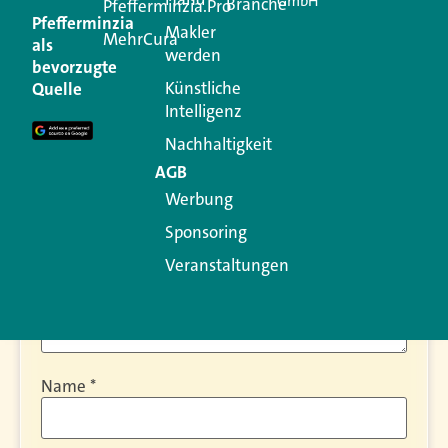
GmbH
Branche
Pfefferminzia.Pro
Kommentar
Pfefferminzia
Makler
MehrCura
als
werden
bevorzugte
Ihre E-Mail-Adresse wird nicht veröffentlicht.
Künstliche
Quelle
Erforderliche Felder sind mit
*
markiert
Intelligenz
Kommentar
*
Nachhaltigkeit
AGB
Werbung
Sponsoring
Veranstaltungen
Name
*