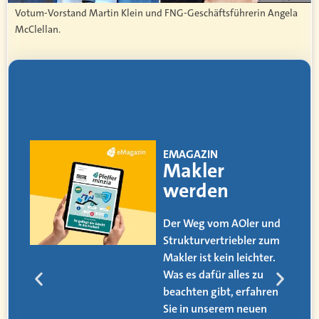
Votum-Vorstand Martin Klein und FNG-Geschäftsführerin Angela
McClellan.
EMAGAZIN
Makler
werden
Der Weg vom AOler und
Strukturvertriebler zum
Makler ist kein leichter.
Was es dafür alles zu
beachten gibt, erfahren
Sie in unserem neuen