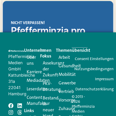
NICHT VERPASSEN!
Pfefferminzia.pro
Eine Plattform, die liefert: aktuelle Informationen,
praktische Services und einen einzigartigen Content-
Unternehmen
Im
Themenübersicht
Creator für Ihre Kundenkommunikation. Alles, was
Fokus
Pfefferminzia
Über
Arbeit
Ihren Vertriebsalltag leichter macht. Mit nur einem
Consent Einstellungen
Medien
Assekuranz
uns
Login.
Gesundheit
der
GmbH
Nutzungsbedingungen
Karriere
Mobilität
Zukunft
Jetzt anmelden
Kattunbleiche
Impressum
Mediadaten
31a
Gewerbe
PKV-
22041
Leserdaten
Beratung
Datenschutzerklärung
Vertrieb
Hamburg
© 2013 -
Content
Bestand
Vorsorge
2026
Manufaktur
in
Pfefferminzia
Zuhause
neuer
Schreiben Sie einen
Links
Medien
Hand