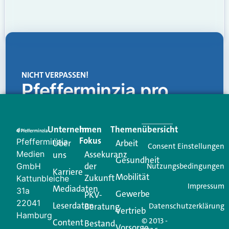
NICHT VERPASSEN!
Pfefferminzia.pro
Eine Plattform, die liefert: aktuelle Informationen,
praktische Services und einen einzigartigen Content-
Unternehmen
Im
Themenübersicht
Creator für Ihre Kundenkommunikation. Alles, was
Fokus
Pfefferminzia
Über
Arbeit
Ihren Vertriebsalltag leichter macht. Mit nur einem
Consent Einstellungen
Medien
Assekuranz
uns
Login.
Gesundheit
der
GmbH
Nutzungsbedingungen
Karriere
Mobilität
Zukunft
Jetzt anmelden
Kattunbleiche
Impressum
Mediadaten
31a
Gewerbe
PKV-
22041
Leserdaten
Beratung
Datenschutzerklärung
Vertrieb
Hamburg
© 2013 -
Content
Bestand
Vorsorge