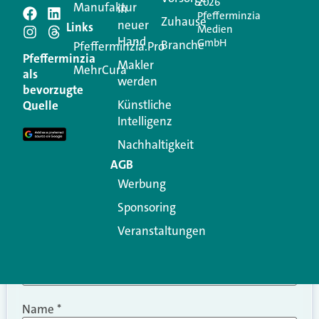
2026
Manufaktur
in
Pfefferminzia
Schreiben Sie einen
Zuhause
neuer
Links
Medien
Hand
GmbH
Branche
Kommentar
Pfefferminzia.Pro
Pfefferminzia
Makler
MehrCura
als
werden
Ihre E-Mail-Adresse wird nicht veröffentlicht.
bevorzugte
Erforderliche Felder sind mit
*
markiert
Künstliche
Quelle
Intelligenz
Kommentar
*
Nachhaltigkeit
AGB
Werbung
Sponsoring
Veranstaltungen
Name
*