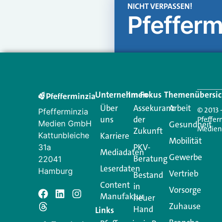
NICHT VERPASSEN!
Pfefferm
Unternehmen
Im Fokus
Themenübersic
Über
Assekuranz
Arbeit
© 2013 
Pfefferminzia
uns
der
Pfeffer
Medien GmbH
Gesundheit
Medie
Zukunft
Kattunbleiche
Karriere
Mobilität
PKV-
31a
Mediadaten
Gewerbe
Beratung
22041
Leserdaten
Hamburg
Vertrieb
Bestand
Content
in
Vorsorge
Manufaktur
Schreiben Si
neuer
Zuhause
Hand
Links