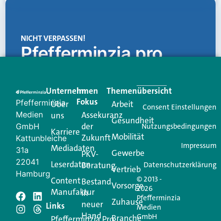
NICHT VERPASSEN!
Pfefferminzia.pro
Eine Plattform, die liefert: aktuelle Informationen,
praktische Services und einen einzigartigen Content-
Unternehmen
Im
Themenübersicht
Creator für Ihre Kundenkommunikation. Alles, was
Fokus
Pfefferminzia
Über
Arbeit
Ihren Vertriebsalltag leichter macht. Mit nur einem
Consent Einstellungen
Medien
Assekuranz
uns
Login.
Gesundheit
der
GmbH
Nutzungsbedingungen
Karriere
Mobilität
Zukunft
Jetzt anmelden
Kattunbleiche
Impressum
Mediadaten
31a
Gewerbe
PKV-
22041
Leserdaten
Beratung
Datenschutzerklärung
Vertrieb
Hamburg
© 2013 -
Content
Bestand
Vorsorge
2026
Manufaktur
in
Pfefferminzia
Schreiben Sie einen
Zuhause
neuer
Links
Medien
Hand
GmbH
Branche
Pfefferminzia.Pro