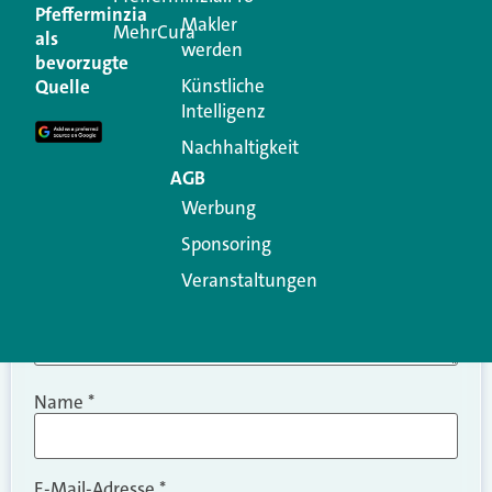
Kommentar
Pfefferminzia
Makler
MehrCura
als
werden
Ihre E-Mail-Adresse wird nicht veröffentlicht.
bevorzugte
Erforderliche Felder sind mit
*
markiert
Künstliche
Quelle
Intelligenz
Kommentar
*
Nachhaltigkeit
AGB
Werbung
Sponsoring
Veranstaltungen
Name
*
E-Mail-Adresse
*