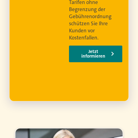
Tarifen ohne
rum
Begrenzung der
Gebührenordnung
g
schützen Sie Ihre
utet
Kunden vor
i der
Kostenfallen.
Jetzt
informieren