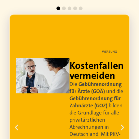
BUNG
hen
WERBUNG
Kostenfallen
vermeiden
Die
Gebührenordnung
für Ärzte (GOÄ)
und die
Gebührenordnung für
Zahnärzte (GOZ)
bilden
die Grundlage für alle
privatärztlichen
eine
Abrechnungen in
Deutschland. Mit PKV-
en.