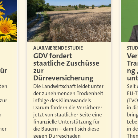
STUD
ALARMIERENDE STUDIE
Ver
GDV fordert
Tra
staatliche Zuschüsse
ng 
für
zur
unt
Dürreversicherung
Seit 
den
Die Landwirtschaft leidet unter
EU-T
der zunehmenden Trockenheit
(TVO
zur
infolge des Klimawandels.
in d
Darum fordern die Versicherer
brin
h
jetzt von staatlicher Seite eine
Lebe
d
finanzielle Unterstützung für
in d
her
die Bauern – damit sich diese
Them
gegen Dürreschäden