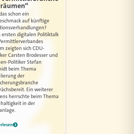
sräumen“
das schon ein
eschmack auf künftige
itionsverhandlungen?
ersten digitalen Politiktalk
Vermittlerverbandes
m zeigten sich CDU-
tiker Carsten Brodesser und
en-Politiker Stefan
idt beim Thema
lierung der
icherungsbranche
rächsbereit. Ein weiterer
ens herrschte beim Thema
haltigkeit in der
anlage.
erlesen