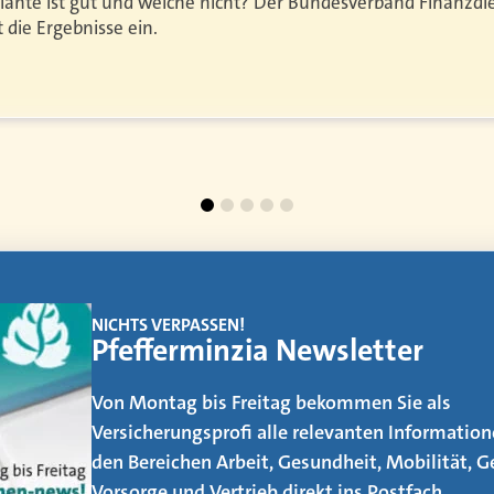
iante ist gut und welche nicht? Der Bundesverband Finanzdi
 die Ergebnisse ein.
EMAGAZIN
Makler werden
Der Weg vom AOler und Strukturvertriebler z
ist kein leichter. Was es dafür alles zu beachten
erfahren Sie in unserem neuen eMagazin – jetzt
neuen Artikeln!