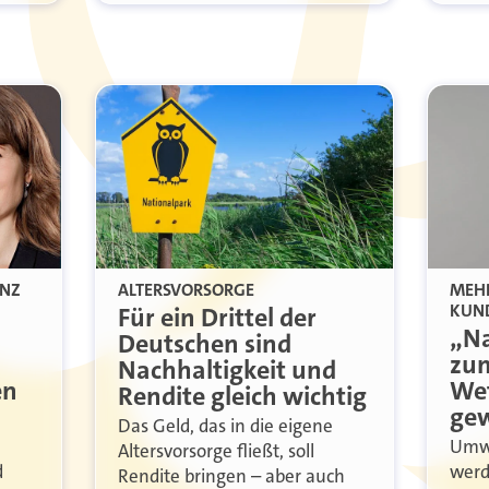
ENZ
ALTERSVORSORGE
MEH
KUN
Für ein Drittel der
„Na
Deutschen sind
zu
Nachhaltigkeit und
en
Wet
Rendite gleich wichtig
ge
Das Geld, das in die eigene
Umwe
Altersvorsorge fließt, soll
d
werd
Rendite bringen – aber auch