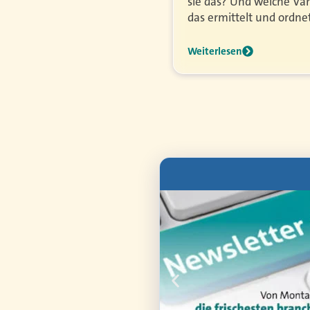
sie das? Und welche Var
d Anlageprodukte besser
das ermittelt und ordnet
nd das Deutsche Institut
Weiterlesen
nen aus
Gewerbe,