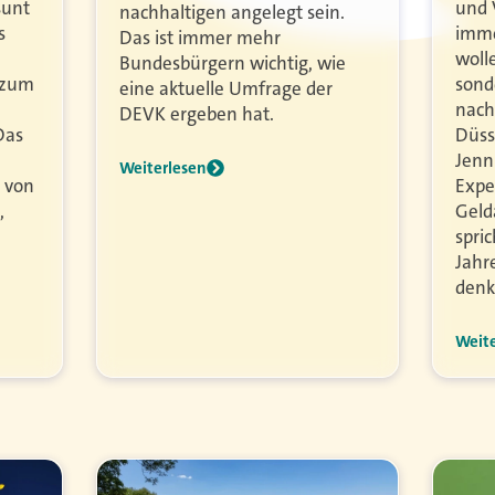
sunt
und 
nachhaltigen angelegt sein.
s
imme
Das ist immer mehr
woll
Bundesbürgern wichtig, wie
 zum
sond
eine aktuelle Umfrage der
nach
DEVK ergeben hat.
Das
Düss
Jenni
Weiterlesen
 von
Expe
,
Geld
spri
Jahr
denk
Weit