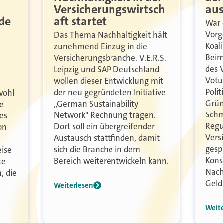
Versicherungswirtsch
au
de
aft startet
War 
Vorg
Das Thema Nachhaltigkeit hält
Koal
zunehmend Einzug in die
Beim 
Versicherungsbranche. V.E.R.S.
des 
Leipzig und SAP Deutschland
Votu
wollen dieser Entwicklung mit
Poli
der neu gegründeten Initiative
wohl
Grün
„German Sustainability
de
Schm
Network" Rechnung tragen.
 es
Regu
Dort soll ein übergreifender
on
Vers
Austausch stattfinden, damit
t
gesp
sich die Branche in dem
eise
Kons
Bereich weiterentwickeln kann.
te
Nach
, die
Geld
Weiterlesen
Weit