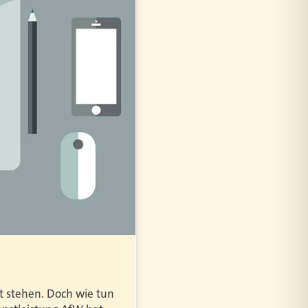
BAFIN FRAGTE FONDSANBI
ESG-Datenangebot
t stehen. Doch wie tun
Fast alle Fondsanbieter b