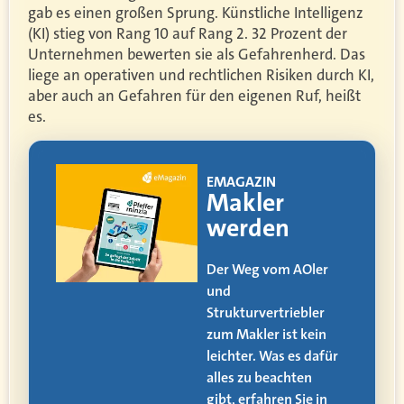
gab es einen großen Sprung. Künstliche Intelligenz
(KI) stieg von Rang 10 auf Rang 2. 32 Prozent der
Unternehmen bewerten sie als Gefahrenherd. Das
liege an operativen und rechtlichen Risiken durch KI,
aber auch an Gefahren für den eigenen Ruf, heißt
es.
!
EMAGAZIN
ia
Makler
werden
itag
Der Weg vom AOler
und
alle
Strukturvertriebler
zum Makler ist kein
den
leichter. Was es dafür
alles zu beachten
ät,
gibt, erfahren Sie in