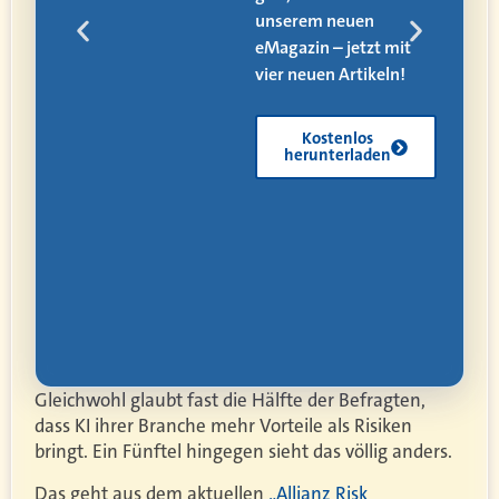
 und
unserem neuen
eMagazin – jetzt mit
vier neuen Artikeln!
Kostenlos
herunterladen
Gleichwohl glaubt fast die Hälfte der Befragten,
dass KI ihrer Branche mehr Vorteile als Risiken
bringt. Ein Fünftel hingegen sieht das völlig anders.
Das geht aus dem aktuellen
„Allianz Risk