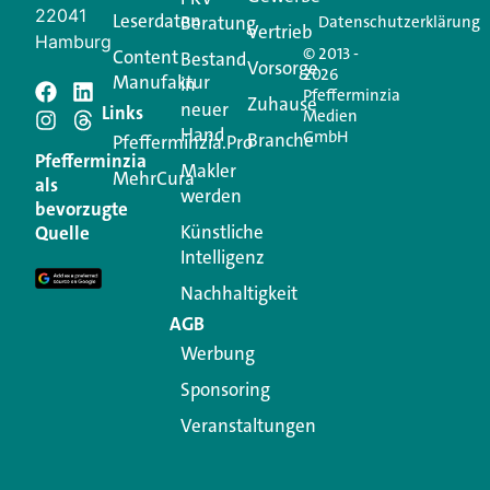
22041
Leserdaten
Beratung
Datenschutzerklärung
Vertrieb
Hamburg
© 2013 -
Content
Bestand
Vorsorge
2026
Manufaktur
in
Pfefferminzia
Zuhause
neuer
Schreiben Sie einen
Links
Medien
Hand
GmbH
Branche
Pfefferminzia.Pro
Kommentar
Pfefferminzia
Makler
MehrCura
als
werden
bevorzugte
Ihre E-Mail-Adresse wird nicht veröffentlicht.
Künstliche
Quelle
Erforderliche Felder sind mit
*
markiert
Intelligenz
Kommentar
*
Nachhaltigkeit
AGB
Werbung
Sponsoring
Veranstaltungen