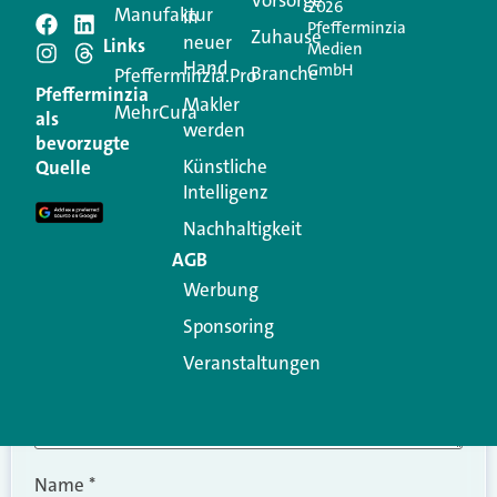
2026
Manufaktur
in
Pfefferminzia
Schreiben Sie einen
Zuhause
neuer
Links
Medien
Hand
GmbH
Branche
Kommentar
Pfefferminzia.Pro
Pfefferminzia
Makler
MehrCura
als
werden
Ihre E-Mail-Adresse wird nicht veröffentlicht.
bevorzugte
Erforderliche Felder sind mit
*
markiert
Künstliche
Quelle
Intelligenz
Kommentar
*
Nachhaltigkeit
AGB
Werbung
Sponsoring
Veranstaltungen
Name
*