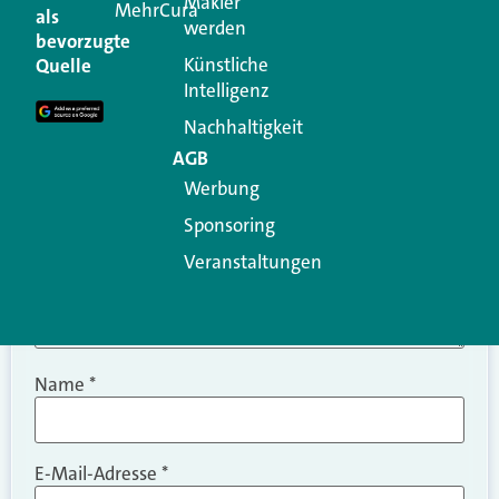
Makler
MehrCura
als
werden
Ihre E-Mail-Adresse wird nicht veröffentlicht.
bevorzugte
Erforderliche Felder sind mit
*
markiert
Künstliche
Quelle
Intelligenz
Kommentar
*
Nachhaltigkeit
AGB
Werbung
Sponsoring
Veranstaltungen
Name
*
E-Mail-Adresse
*