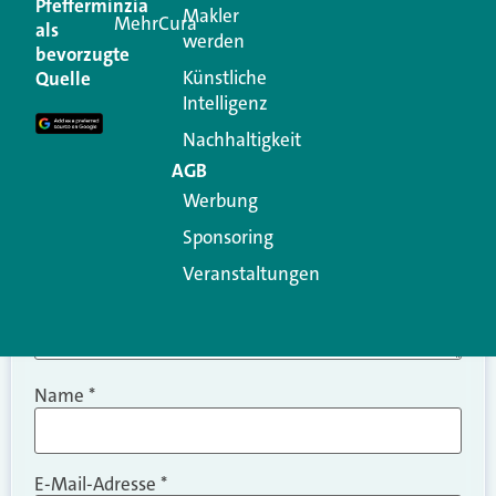
Pfefferminzia
Makler
MehrCura
als
werden
Ihre E-Mail-Adresse wird nicht veröffentlicht.
bevorzugte
Erforderliche Felder sind mit
*
markiert
Künstliche
Quelle
Intelligenz
Kommentar
*
Nachhaltigkeit
AGB
Werbung
Sponsoring
Veranstaltungen
Name
*
E-Mail-Adresse
*