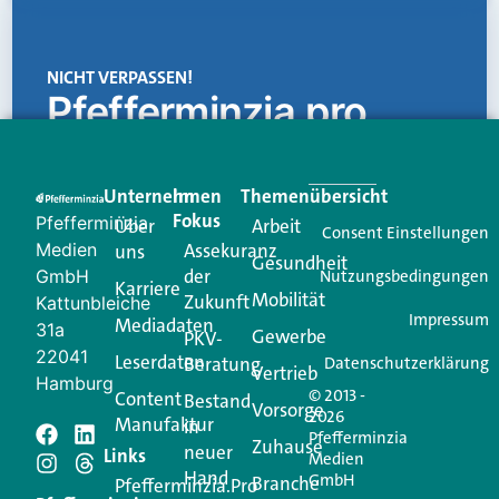
NICHT VERPASSEN!
Pfefferminzia.pro
Eine Plattform, die liefert: aktuelle Informationen,
praktische Services und einen einzigartigen Content-
Unternehmen
Im
Themenübersicht
Creator für Ihre Kundenkommunikation. Alles, was
Fokus
Pfefferminzia
Über
Arbeit
Ihren Vertriebsalltag leichter macht. Mit nur einem
Consent Einstellungen
Medien
Assekuranz
uns
Login.
Gesundheit
der
GmbH
Nutzungsbedingungen
Karriere
Mobilität
Zukunft
Jetzt anmelden
Kattunbleiche
Impressum
Mediadaten
31a
Gewerbe
PKV-
22041
Leserdaten
Beratung
Datenschutzerklärung
Vertrieb
Hamburg
© 2013 -
Content
Bestand
Vorsorge
2026
Manufaktur
in
Pfefferminzia
Schreiben Sie einen
Zuhause
neuer
Links
Medien
Hand
GmbH
Branche
Kommentar
Pfefferminzia.Pro