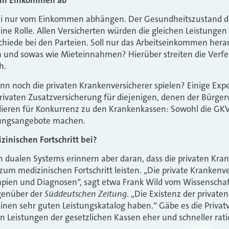
bei nur vom Einkommen abhängen. Der Gesundheitszustand des
keine Rolle. Allen Versicherten würden die gleichen Leistunge
schiede bei den Parteien. Soll nur das Arbeitseinkommen he
und sowas wie Mieteinnahmen? Hierüber streiten die Verfe
h.
n noch die privaten Krankenversicherer spielen? Einige Exp
privaten Zusatzversicherung für diejenigen, denen der Bürge
ädieren für Konkurrenz zu den Krankenkassen: Sowohl die GK
rungsangebote machen.
inischen Fortschritt bei?
n dualen Systems erinnern aber daran, dass die privaten Kra
zum medizinischen Fortschritt leisten. „Die private Krankenv
pien und Diagnosen“, sagt etwa Frank Wild vom Wissenschaftl
Süddeutschen Zeitung
egenüber der
. „Die Existenz der private
 einen sehr guten Leistungskatalog haben.“ Gäbe es die Privat
n Leistungen der gesetzlichen Kassen eher und schneller ratio