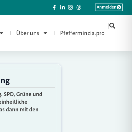
Anmelden
|
Über uns
Pfefferminzia.pro
ung
g. SPD, Grüne und
inheitliche
was dann mit den