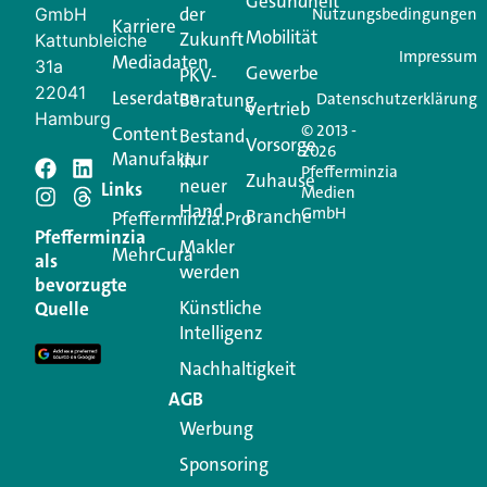
Gesundheit
der
GmbH
Nutzungsbedingungen
Karriere
Mobilität
Zukunft
Jetzt anmelden
Kattunbleiche
Impressum
Mediadaten
31a
Gewerbe
PKV-
22041
Leserdaten
Beratung
Datenschutzerklärung
Vertrieb
Hamburg
© 2013 -
Content
Bestand
Vorsorge
2026
Manufaktur
in
Pfefferminzia
Schreiben Sie einen
Zuhause
neuer
Links
Medien
Hand
GmbH
Branche
Kommentar
Pfefferminzia.Pro
Pfefferminzia
Makler
MehrCura
als
werden
Ihre E-Mail-Adresse wird nicht veröffentlicht.
bevorzugte
Erforderliche Felder sind mit
*
markiert
Künstliche
Quelle
Intelligenz
Kommentar
*
Nachhaltigkeit
AGB
Werbung
Sponsoring