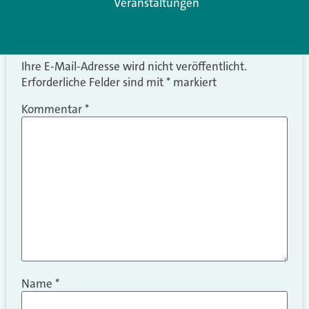
Schreiben Sie einen
Veranstaltungen
Kommentar
Ihre E-Mail-Adresse wird nicht veröffentlicht.
Erforderliche Felder sind mit
*
markiert
Kommentar
*
Name
*