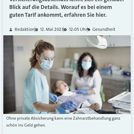
Blick auf die Details. Worauf es bei einem
guten Tarif ankommt, erfahren Sie hier.
Redaktion
12. Mai 2023
12:05 Uhr
Gesundheit
© Pexels
Ohne private Absicherung kann eine Zahnarztbehandlung ganz
schön ins Geld gehen.