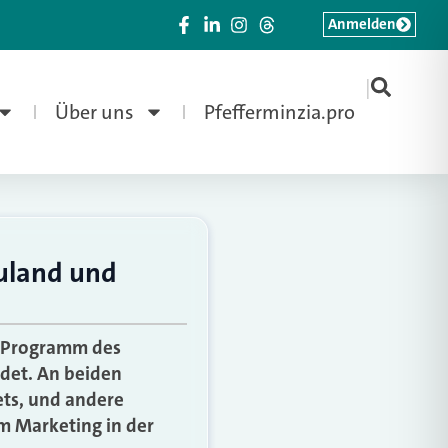
Anmelden
|
Über uns
Pfefferminzia.pro
euland und
m Programm des
det. An beiden
ets, und andere
m Marketing in der