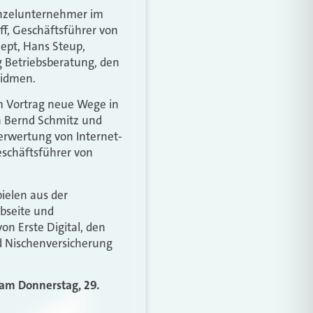
Einzelunternehmer im
ff, Geschäftsführer von
ept, Hans Steup,
g Betriebsberatung, den
widmen.
m Vortrag neue Wege in
n Bernd Schmitz und
erwertung von Internet-
schäftsführer von
ielen aus der
ebseite und
on Erste Digital, den
nd Nischenversicherung
 am Donnerstag, 29.