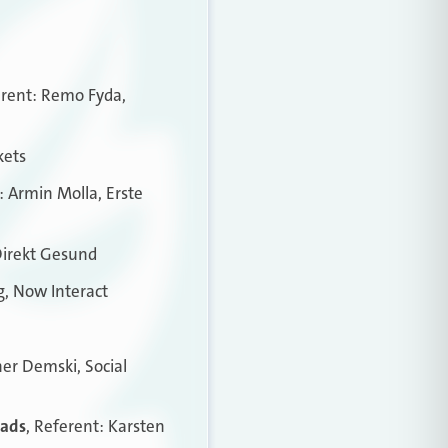
erent: Remo Fyda,
kets
: Armin Molla, Erste
Direkt Gesund
g, Now Interact
ner Demski, Social
eads
, Referent: Karsten