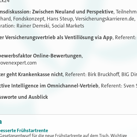
eck24
msdiskussion: Zwischen Neuland und Perspektive
, Teilnehm
hard, Fondskonzept, Hans Steup, Versicherungskarrieren.de,
ation: Rainer Demski, Social Markets
r Versicherungsvertrieb als Ventillösung via App
, Referent:
bewerbsfaktor Online-Bewertungen
,
rovenexpert.com
ter geht Krankenkasse nicht
, Referent: Birk Bruckhoff, BIG D
ctive Intelligence im Omnichannel-Vertrieb
, Referent: Sven
ssworte und Ausblick
a
besserte Frühstartrente
r Gesetzesentwurf für die neue Frühstartrente auf dem Tisch. Wichtige