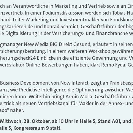
ich an Verantwortliche in Marketing und Vertrieb sowie an 
nzvertrieb. In einer Podiumsdiskussion werden sich Tobias Ha
rhard, Leiter Marketing und Investmentmakler von Fondskonz
ngskarrieren.de und Konrad Schmidt, Geschäftsführer der bb
 Digitalisierung in der Versicherungs- und Finanzbranche 
ingmanager New Media BIG Direkt Gesund, erläutert in seine
ersicherungsberatung. In einem weiteren Workshop gewähre
cherungscheck24 Einblicke in die effiziente Gewinnung und V
erbsfaktor Online-Bewerbungen haben, klärt Remo Fyda, Ge
 Business Development von Now Interact, zeigt an Praxisbeisp
anz, wie Predictive Intelligence die Optimierung zwischen W
nieren kann. Weiterhin bringt Armin Molla, Geschäftsführer v
rtrieb als neuen Vertriebskanal für Makler in der Annex- u
ado“ näher.
Mittwoch, 28. Oktober, ab 10 Uhr in Halle 5, Stand A01, und
alle 5, Kongressraum 9 statt.