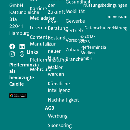
Gesundheit
der
GmbH
Nutzungsbedingungen
Karriere
Mobilität
Zukunft
Jetzt anmelden
Kattunbleiche
Impressum
Mediadaten
31a
Gewerbe
PKV-
22041
Leserdaten
Beratung
Datenschutzerklärung
Vertrieb
Hamburg
© 2013 -
Content
Bestand
Vorsorge
2026
Manufaktur
in
Pfefferminzia
Schreiben Sie einen
Zuhause
neuer
Links
Medien
Hand
GmbH
Branche
Kommentar
Pfefferminzia.Pro
Pfefferminzia
Makler
MehrCura
als
werden
Ihre E-Mail-Adresse wird nicht veröffentlicht.
bevorzugte
Erforderliche Felder sind mit
*
markiert
Künstliche
Quelle
Intelligenz
Kommentar
*
Nachhaltigkeit
AGB
Werbung
Sponsoring