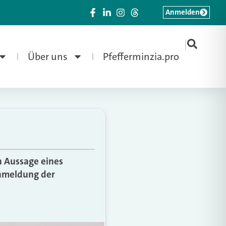
Anmelden
|
Über uns
Pfefferminzia.pro
h Aussage eines
nmeldung der