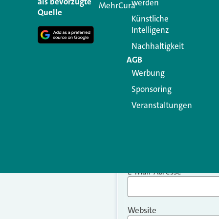
als bevorzugte
werden
MehrCura
Kommentar
*
Quelle
Künstliche
Intelligenz
Nachhaltigkeit
AGB
Werbung
Sponsoring
Veranstaltungen
Name
*
E-Mail-Adresse
*
Website