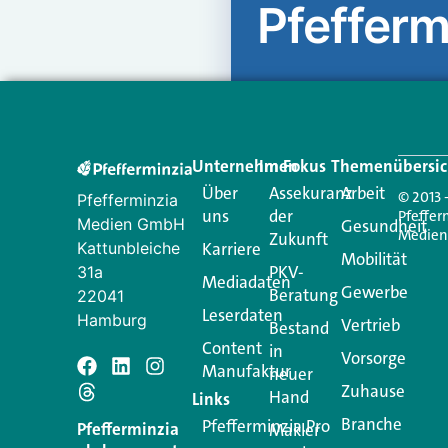
Pfefferm
Unternehmen
Im Fokus
Themenübersic
Über
Assekuranz
Arbeit
© 2013 
Pfefferminzia
uns
der
Pfeffer
Medien GmbH
Gesundheit
Medie
Zukunft
Kattunbleiche
Karriere
Mobilität
PKV-
31a
Mediadaten
Gewerbe
Beratung
22041
Leserdaten
Hamburg
Vertrieb
Bestand
Content
in
Vorsorge
Manufaktur
Schreiben Si
neuer
Zuhause
Hand
Links
Branche
Pfefferminzia.Pro
Ihre E-Mail-Adresse wird n
Pfefferminzia
Makler