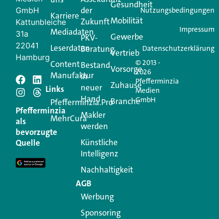
Login.
Gesundheit
der
GmbH
Nutzungsbedingungen
Karriere
Mobilität
Zukunft
Jetzt anmelden
Kattunbleiche
Impressum
Mediadaten
31a
Gewerbe
PKV-
22041
Leserdaten
Beratung
Datenschutzerklärung
Vertrieb
Hamburg
© 2013 -
Content
Bestand
Vorsorge
2026
Manufaktur
in
Pfefferminzia
Schreiben Sie einen
Zuhause
neuer
Links
Medien
Hand
GmbH
Branche
Kommentar
Pfefferminzia.Pro
Pfefferminzia
Makler
MehrCura
als
werden
Ihre E-Mail-Adresse wird nicht veröffentlicht.
bevorzugte
Erforderliche Felder sind mit
*
markiert
Künstliche
Quelle
Intelligenz
Kommentar
*
Nachhaltigkeit
AGB
Werbung
Sponsoring