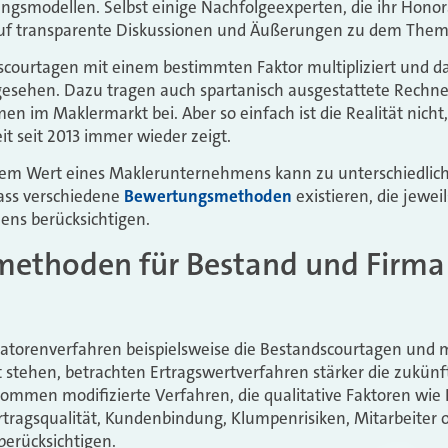
ngsmodellen. Selbst einige Nachfolgeexperten, die ihr Hono
 auf transparente Diskussionen und Äußerungen zu dem Them
courtagen mit einem bestimmten Faktor multipliziert und da
ehen. Dazu tragen auch spartanisch ausgestattete Rechner
en im Maklermarkt bei. Aber so einfach ist die Realität nich
it seit 2013 immer wieder zeigt.
 dem Wert eines Maklerunternehmens kann zu unterschiedlic
dass verschiedene
Bewertungsmethoden
existieren, die jewei
ns berücksichtigen.
ethoden für Bestand und Firma
atorenverfahren beispielsweise die Bestandscourtagen und m
 stehen, betrachten Ertragswertverfahren stärker die zukünft
mmen modifizierte Verfahren, die qualitative Faktoren wie 
ertragsqualität, Kundenbindung, Klumpenrisiken, Mitarbeiter
berücksichtigen.