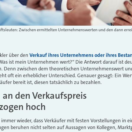
ftsleuten: Zwischen ermittelten Unternehmenswerten und den dann erre
ler über den
Verkauf ihres Unternehmens oder ihres Besta
 „Was ist mein Unternehmen wert?“ Die Antwort darauf ist deu
en. Denn zwischen dem theoretischen Unternehmenswert und
teht oft ein erheblicher Unterschied. Genauer gesagt: Ein Wer
ufer bereit ist, diesen tatsächlich zu bezahlen.
an den Verkaufspreis
rzogen hoch
ir immer wieder, dass Verkäufer mit festen Vorstellungen in 
ungen beruhen nicht selten auf Aussagen von Kollegen, Mark