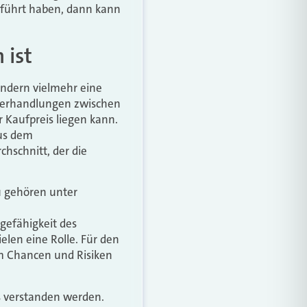
eführt haben, dann kann
 ist
ondern vielmehr eine
 Verhandlungen zwischen
r Kaufpreis liegen kann.
aus dem
hschnitt, der die
zu gehören unter
gefähigkeit des
len eine Rolle. Für den
m Chancen und Risiken
s verstanden werden.