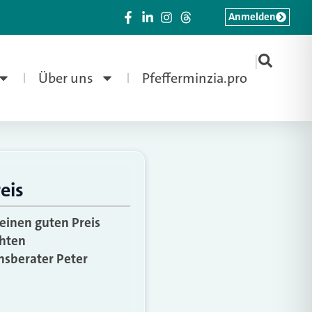
Anmelden
|
Über uns
Pfefferminzia.pro
eis
einen guten Preis
chten
nsberater Peter