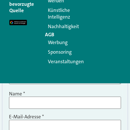
werden
Ihre E-Mail-Adresse wird nicht veröffentlicht.
bevorzugte
Erforderliche Felder sind mit
*
markiert
Künstliche
Quelle
Intelligenz
Kommentar
*
Nachhaltigkeit
AGB
Werbung
Sponsoring
Veranstaltungen
Name
*
E-Mail-Adresse
*