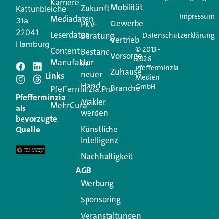
Karriere
Mobilität
Zukunft
Jetzt anmelden
Kattunbleiche
Impressum
Mediadaten
31a
Gewerbe
PKV-
22041
Leserdaten
Beratung
Datenschutzerklärung
Vertrieb
Hamburg
© 2013 -
Content
Bestand
Vorsorge
2026
Manufaktur
in
Pfefferminzia
Schreiben Sie einen
Zuhause
neuer
Links
Medien
Hand
GmbH
Branche
Kommentar
Pfefferminzia.Pro
Pfefferminzia
Makler
MehrCura
als
werden
Ihre E-Mail-Adresse wird nicht veröffentlicht.
bevorzugte
Erforderliche Felder sind mit
*
markiert
Künstliche
Quelle
Intelligenz
Kommentar
*
Nachhaltigkeit
AGB
Werbung
Sponsoring
Veranstaltungen