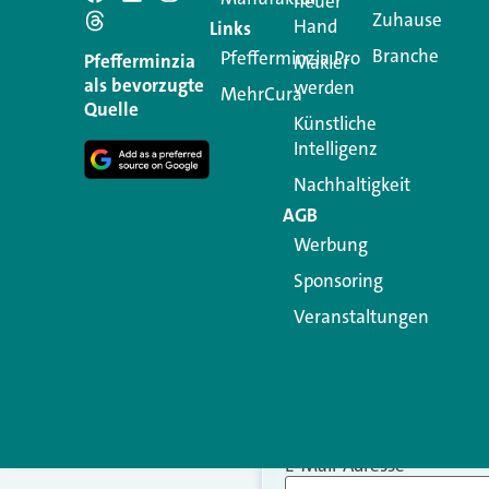
Schreiben Si
neuer
Zuhause
Hand
Links
Branche
Pfefferminzia.Pro
Ihre E-Mail-Adresse wird n
Pfefferminzia
Makler
als bevorzugte
werden
MehrCura
Kommentar
*
Quelle
Künstliche
Intelligenz
Nachhaltigkeit
AGB
Werbung
Sponsoring
Veranstaltungen
Name
*
E-Mail-Adresse
*