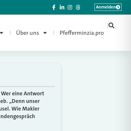
Anmelden
|
Über uns
Pfefferminzia.pro
? Wer eine Antwort
rieb. „Denn unser
usel. Wie Makler
Kundengespräch