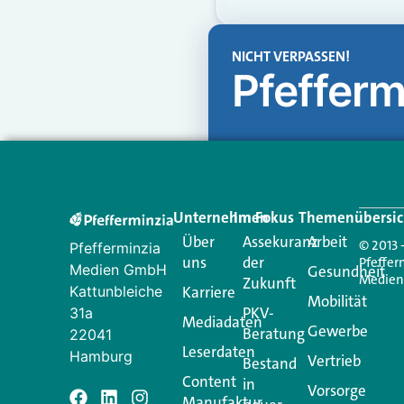
NICHT VERPASSEN!
Pfefferm
Unternehmen
Im Fokus
Themenübersic
Über
Assekuranz
Arbeit
© 2013 
Pfefferminzia
uns
der
Pfeffer
Medien GmbH
Gesundheit
Medie
Zukunft
Kattunbleiche
Karriere
Mobilität
PKV-
31a
Mediadaten
Gewerbe
Beratung
22041
Leserdaten
Hamburg
Vertrieb
Bestand
Content
in
Vorsorge
Manufaktur