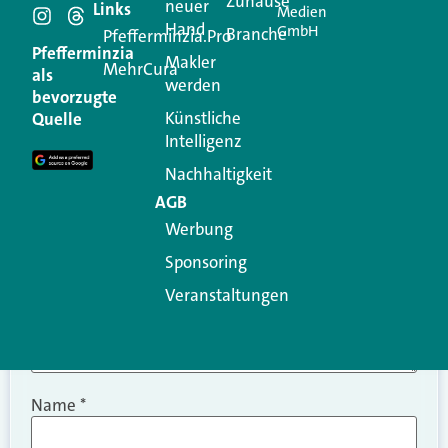
Schreiben Sie einen
Zuhause
neuer
Links
Medien
Hand
GmbH
Branche
Kommentar
Pfefferminzia.Pro
Pfefferminzia
Makler
MehrCura
als
werden
Ihre E-Mail-Adresse wird nicht veröffentlicht.
bevorzugte
Erforderliche Felder sind mit
*
markiert
Künstliche
Quelle
Intelligenz
Kommentar
*
Nachhaltigkeit
AGB
Werbung
Sponsoring
Veranstaltungen
Name
*