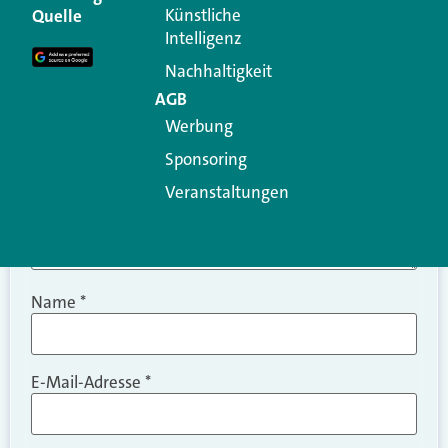
Erforderliche Felder sind mit
*
markiert
Künstliche
Quelle
Intelligenz
Kommentar
*
Nachhaltigkeit
AGB
Werbung
Sponsoring
Veranstaltungen
Name
*
E-Mail-Adresse
*