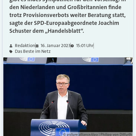
den Niederlanden und Großbritannien finde
trotz Provisionsverbots weiter Beratung statt,
sagte der SPD-Europaabgeordnete Joachim
Schuster dem „Handelsblatt“.
Redaktion
16. Januar 2023
15:01 Uhr
Das Beste im Netz
© picture alliance/dpa | Philipp von Ditfurth