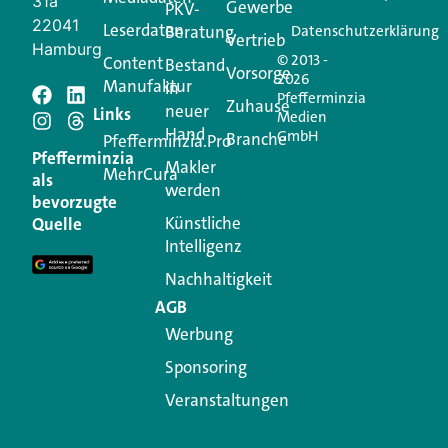
31a
Gewerbe
PKV-
22041
Leserdaten
Beratung
Datenschutzerklärung
Vertrieb
Hamburg
© 2013 -
Content
Bestand
Vorsorge
2026
Manufaktur
in
Pfefferminzia
Schreiben Sie einen
Zuhause
neuer
Links
Medien
Hand
GmbH
Branche
Kommentar
Pfefferminzia.Pro
Pfefferminzia
Makler
MehrCura
als
werden
Ihre E-Mail-Adresse wird nicht veröffentlicht.
bevorzugte
Erforderliche Felder sind mit
*
markiert
Künstliche
Quelle
Intelligenz
Kommentar
*
Nachhaltigkeit
AGB
Werbung
Sponsoring
Veranstaltungen