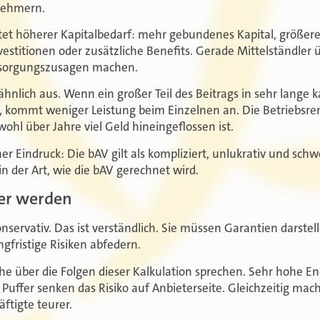
nehmern.
t höherer Kapitalbedarf: mehr gebundenes Kapital, größere
estitionen oder zusätzliche Benefits. Gerade Mittelständler 
rsorgungszusagen machen.
ähnlich aus. Wenn ein großer Teil des Beitrags in sehr lange k
ßt, kommt weniger Leistung beim Einzelnen an. Die Betriebsre
ohl über Jahre viel Geld hineingeflossen ist.
er Eindruck: Die bAV gilt als kompliziert, unlukrativ und schwe
 in der Art, wie die bAV gerechnet wird.
uer werden
onservativ. Das ist verständlich. Sie müssen Garantien darstel
gfristige Risiken abfedern.
e über die Folgen dieser Kalkulation sprechen. Sehr hohe En
 Puffer senken das Risiko auf Anbieterseite. Gleichzeitig mac
tigte teurer.