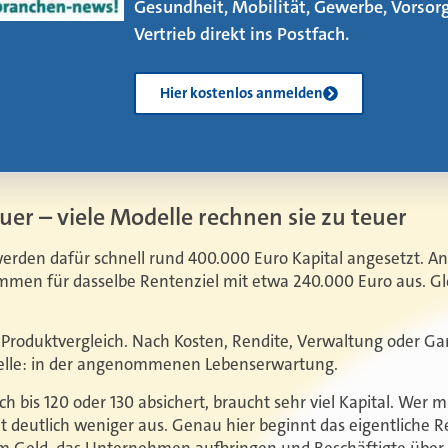
neuen eMagazin – jetzt mit vier neuen
Artikeln!
Kostenlos herunterladen
euer – viele Modelle rechnen sie zu teuer
werden dafür schnell rund 400.000 Euro Kapital angesetzt. A
men für dasselbe Rentenziel mit etwa 240.000 Euro aus. Gl
 Produktvergleich. Nach Kosten, Rendite, Verwaltung oder Ga
Stelle: in der angenommenen Lebenserwartung.
h bis 120 oder 130 absichert, braucht sehr viel Kapital. Wer m
t deutlich weniger aus. Genau hier beginnt das eigentliche 
 Geld, das Unternehmen aufbringen und Beschäftigte über 