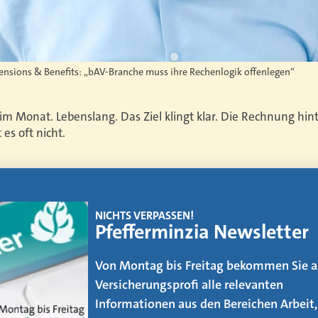
sions & Benefits: „bAV-Branche muss ihre Rechenlogik offenlegen“
im Monat. Lebenslang. Das Ziel klingt klar. Die Rechnung hin
t es oft nicht.
EMAGAZIN
Makler werden
Der Weg vom AOler und Strukturvertrie
zum Makler ist kein leichter. Was es daf
zu beachten gibt, erfahren Sie in unse