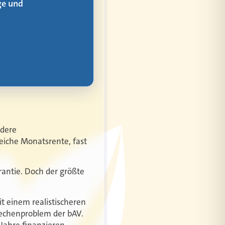
ndere
eiche Monatsrente, fast
rantie. Doch der größte
it einem realistischeren
Rechenproblem der bAV.
Jahre finanzieren