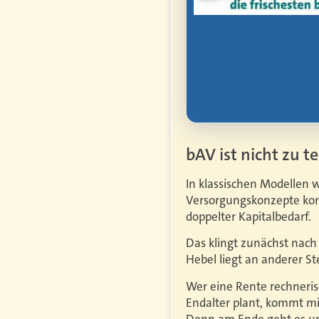
rbe, Vorsorge und
bAV ist nicht zu t
In klassischen Modellen 
Versorgungskonzepte kom
doppelter Kapitalbedarf.
Das klingt zunächst nach
Hebel liegt an anderer 
Wer eine Rente rechnerisc
Endalter plant, kommt mi
Denn am Ende geht es um