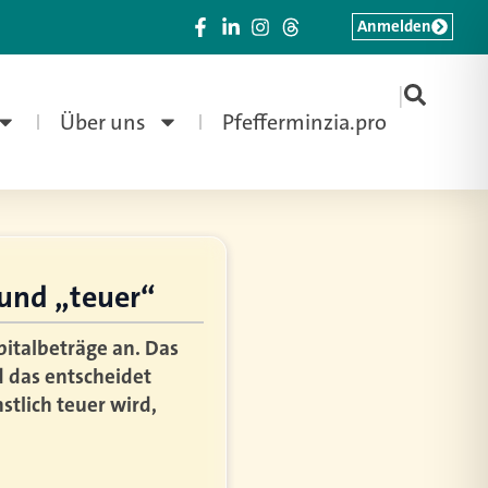
Anmelden
|
Über uns
Pfefferminzia.pro
 und „teuer“
pitalbeträge an. Das
d das entscheidet
stlich teuer wird,