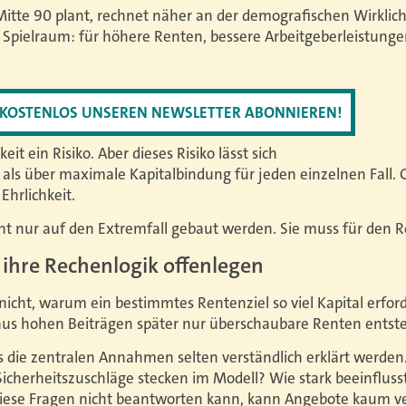
itte 90 plant, rechnet näher an der demografischen Wirklich
t Spielraum: für höhere Renten, bessere Arbeitgeberleistun
T KOSTENLOS UNSEREN NEWSLETTER ABONNIEREN!
eit ein Risiko. Aber dieses Risiko lässt sich
 als über maximale Kapitalbindung für jeden einzelnen Fall. 
hrlichkeit.
ht nur auf den Extremfall gebaut werden. Sie muss für den Re
ihre Rechenlogik offenlegen
nicht, warum ein bestimmtes Rentenziel so viel Kapital erford
aus hohen Beiträgen später nur überschaubare Renten entst
ss die zentralen Annahmen selten verständlich erklärt werde
icherheitszuschläge stecken im Modell? Wie stark beeinflus
diese Fragen nicht beantworten kann, kann Angebote kaum ve