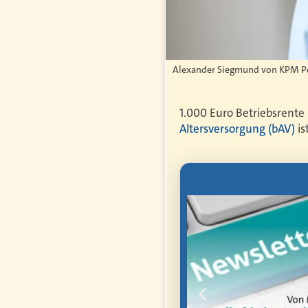
Alexander Siegmund von KPM Pen
1.000 Euro Betriebsrente 
Altersversorgung (bAV)
is
letter
mmen Sie als
anten
hen Arbeit,