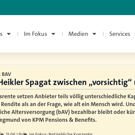
s
Im Fokus
Medien
Services
 BAV
Heikler Spagat zwischen „vorsichtig“
srente setzen Anbieter teils völlig unterschiedliche Ka
 Rendite als an der Frage, wie alt ein Mensch wird. Un
iche Altersversorgung (bAV) bezahlbar bleibt oder kün
Siegmund von KPM Pensions & Benefits.
6
11:06 Uhr
Im Fokus: Betriebliche Konzepte