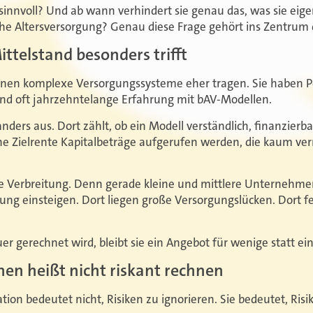
t sinnvoll? Und ab wann verhindert sie genau das, was sie eige
che Altersversorgung? Genau diese Frage gehört ins Zentrum 
telstand besonders trifft
en komplexe Versorgungssysteme eher tragen. Sie haben Pe
nd oft jahrzehntelange Erfahrung mit bAV-Modellen.
anders aus. Dort zählt, ob ein Modell verständlich, finanzierb
ne Zielrente Kapitalbeträge aufgerufen werden, die kaum verm
die Verbreitung. Denn gerade kleine und mittlere Unternehme
gung einsteigen. Dort liegen große Versorgungslücken. Dort f
r gerechnet wird, bleibt sie ein Angebot für wenige statt ein
nen heißt nicht riskant rechnen
lation bedeutet nicht, Risiken zu ignorieren. Sie bedeutet, Ri