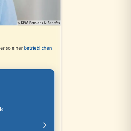
© KPM Pensions & Benefits
ter so einer
betrieblichen
bler
ür alles
rem