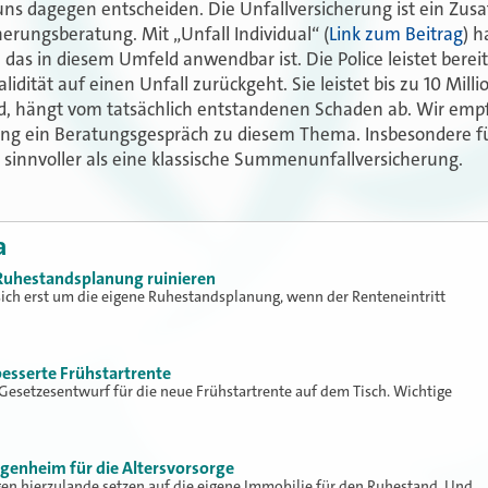
uns dagegen entscheiden. Die Unfallversicherung ist ein Zus
erungsberatung. Mit „Unfall Individual“ (
Link zum Beitrag
) h
 das in diesem Umfeld anwendbar ist. Die Police leistet berei
alidität auf einen Unfall zurückgeht. Sie leistet bis zu 10 Mill
d, hängt vom tatsächlich entstandenen Schaden ab. Wir emp
g ein Beratungsgespräch zu diesem Thema. Insbesondere für 
h sinnvoller als eine klassische Summenunfallversicherung.
a
Ruhestandsplanung ruinieren
ch erst um die eigene Ruhestandsplanung, wenn der Renteneintritt
besserte Frühstartrente
r Gesetzesentwurf für die neue Frühstartrente auf dem Tisch. Wichtige
Eigenheim für die Altersvorsorge
gen hierzulande setzen auf die eigene Immobilie für den Ruhestand. Und