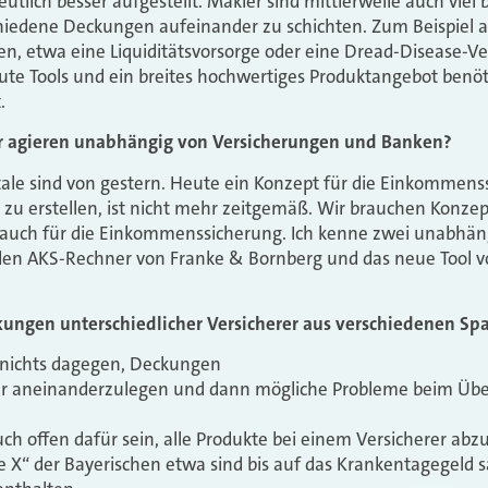
eutlich besser aufgestellt. Makler sind mittlerweile auch viel 
chiedene Deckungen aufeinander zu schichten. Zum Beispiel 
en, etwa eine Liquiditätsvorsorge oder eine Dread-Disease-V
ute Tools und ein breites hochwertiges Produktangebot benöti
.
er agieren unabhängig von Versicherungen und Banken?
tale sind von gestern. Heute ein Konzept für die Einkommens
 zu erstellen, ist nicht mehr zeitgemäß. Wir brauchen Konzep
 auch für die Einkommenssicherung. Ich kenne zwei unabhängi
en AKS-Rechner von Franke & Bornberg und das neue Tool von
eckungen unterschiedlicher Versicherer aus verschiedenen S
h nichts dagegen, Deckungen
ser aneinanderzulegen und dann mögliche Probleme beim Üb
uch offen dafür sein, alle Produkte bei einem Versicherer ab
e X“ der Bayerischen etwa sind bis auf das Krankentagegeld 