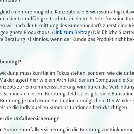
nthalten.
gleich mehrere mögliche Konzepte wie Erwerbsunfähigkeitsv
icen oder Grundfähigkeitsschutz in einem Schritt für seine Ku
ren wir nach der Ermittlung des Kundenbedarfs zuerst eine R
geeignete Produkt aus. (
Link zum Beitrag
) Die übliche Spart
te Beratung ist sinnlos, wenn der Kunde das Produkt nicht b
benötigt?
icklung muss künftig im Fokus stehen, sondern wie die unte
akler agiert hier wie ein Architekt, der am Computer die Sta
 Konzepts zur Einkommenssicherung wird durch die Verbindung
 Schöne an diesem Beratungsfeld ist, es gibt viele Bausteine 
e Beratung je nach Kundensituation ermöglichen. Der Makler 
lche die individuellen Kundensituationen berücksichtigen.
ei die Unfallversicherung?
 eine Summenunfallversicherung in die Beratung zur Einkomm