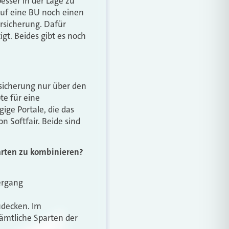
besser in der Lage zu
auf eine BU noch einen
ersicherung. Dafür
gt. Beides gibt es noch
sicherung nur über den
te für eine
ge Portale, die das
 Softfair. Beide sind
parten zu kombinieren?
ergang
zudecken. Im
sämtliche Sparten der