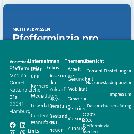
NICHT VERPASSEN!
Pfefferminzia.pro
Eine Plattform, die liefert: aktuelle Informationen,
praktische Services und einen einzigartigen Content-
Unternehmen
Im
Themenübersicht
Creator für Ihre Kundenkommunikation. Alles, was
Fokus
Pfefferminzia
Über
Arbeit
Ihren Vertriebsalltag leichter macht. Mit nur einem
Consent Einstellungen
Medien
Assekuranz
uns
Login.
Gesundheit
der
GmbH
Nutzungsbedingungen
Karriere
Mobilität
Zukunft
Jetzt anmelden
Kattunbleiche
Impressum
Mediadaten
31a
Gewerbe
PKV-
22041
Leserdaten
Beratung
Datenschutzerklärung
Vertrieb
Hamburg
© 2013 -
Content
Bestand
Vorsorge
2026
Manufaktur
in
Pfefferminzia
Schreiben Sie einen
Zuhause
neuer
Links
Medien