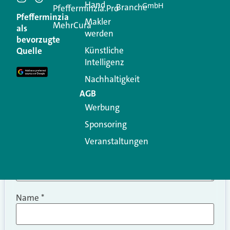
Hand
GmbH
Branche
Kommentar
Pfefferminzia.Pro
Pfefferminzia
Makler
MehrCura
als
werden
Ihre E-Mail-Adresse wird nicht veröffentlicht.
bevorzugte
Erforderliche Felder sind mit
*
markiert
Künstliche
Quelle
Intelligenz
Kommentar
*
Nachhaltigkeit
AGB
Werbung
Sponsoring
Veranstaltungen
Name
*