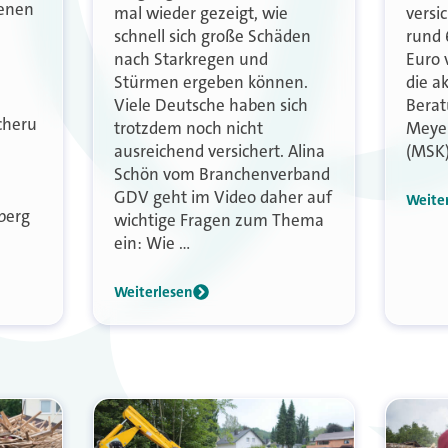
genen
mal wieder gezeigt, wie
versi
schnell sich große Schäden
rund 
nach Starkregen und
Euro 
Stürmen ergeben können.
die ak
Viele Deutsche haben sich
Berat
cheru
trotzdem noch nicht
Meyer
ausreichend versichert. Alina
(MSK)
Schön vom Branchenverband
GDV geht im Video daher auf
Weite
berg
wichtige Fragen zum Thema
ein: Wie …
Weiterlesen