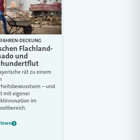
EFAHREN-DECKUNG
schen Flachland-
nado und
rhundertflut
ayerische rät zu einem
n
rheitsbewusstsein – und
et mit eigener
ktinnovation im
sitbereich.
rlesen