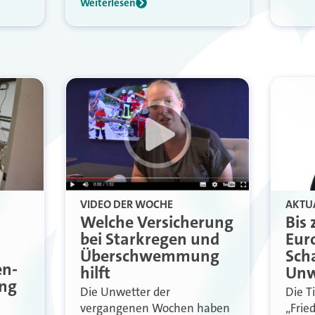
Weiterlesen
VIDEO DER WOCHE
AKTU
Welche Versicherung
Bis
bei Starkregen und
Euro
Überschwemmung
Sch
en-
hilft
Unw
ung
Die Unwetter der
Die Ti
vergangenen Wochen haben
„Frie