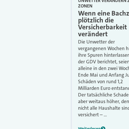
UNWETTER VERÄNDERN 
ZONEN
Wenn eine Bach
plötzlich die
Versicherbarkeit
verändert
Die Unwetter der
vergangenen Wochen 
ihre Spuren hinterlasse
der GDV berichtet, seie
alleine in den zwei Wo
Ende Mai und Anfang J
Schäden von rund 1,2
Milliarden Euro entstan
Der tatsächliche Schade
aber weitaus höher, de
nicht alle Haushalte sin
versichert – …
Weiterlesen