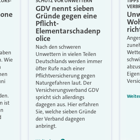
ZÜRS-
SCHUTZ VOR UNWETTERN
TIPPS
VERB
GDV nennt sieben
zone
Unw
Gründe gegen eine
Woh
Pflicht-
rich
Elementarschadenp
olice
Anges
zune
Nach den schweren
Wette
haben
Unwettern in vielen Teilen
schwi
n. Wie
Deutschlands werden immer
abzus
n
öfter Rufe nach einer
Eigen
chen
Pflichtversicherung gegen
Versi
uni
Naturgefahren laut. Der
Versicherungsverband GDV
den.
Weite
spricht sich allerdings
n ist
dagegen aus. Hier erfahren
nn
Sie, welche sieben Gründe
d
der Verband dagegen
anbringt.