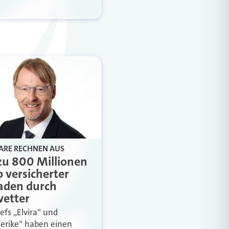
ARE RECHNEN AUS
 zu 800 Millionen
 versicherter
aden durch
etter
efs „Elvira“ und
derike“ haben einen