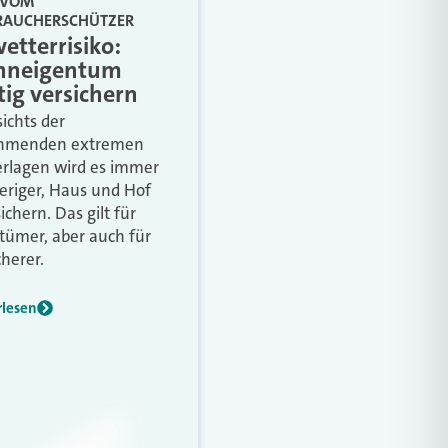
 VOM
RAUCHERSCHÜTZER
etterrisiko:
neigentum
tig versichern
ichts der
hmenden extremen
rlagen wird es immer
eriger, Haus und Hof
ichern. Das gilt für
tümer, aber auch für
cherer.
rlesen