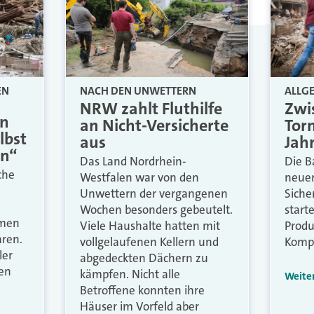
EN
NACH DEN UNWETTERN
ALLG
NRW zahlt Fluthilfe
Zwi
en
an Nicht-Versicherte
Tor
lbst
aus
Jah
en“
Das Land Nordrhein-
Die B
che
Westfalen war von den
neue
n
Unwettern der vergangenen
Siche
Wochen besonders gebeutelt.
start
mmen
Viele Haushalte hatten mit
Produ
ren.
vollgelaufenen Kellern und
Kompo
ler
abgedeckten Dächern zu
ten
kämpfen. Nicht alle
Weite
Betroffene konnten ihre
Häuser im Vorfeld aber