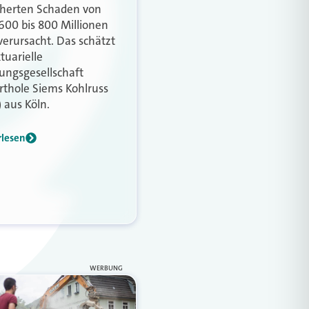
cherten Schaden von
600 bis 800 Millionen
verursacht. Das schätzt
tuarielle
ungsgesellschaft
thole Siems Kohlruss
 aus Köln.
rlesen
WERBUNG