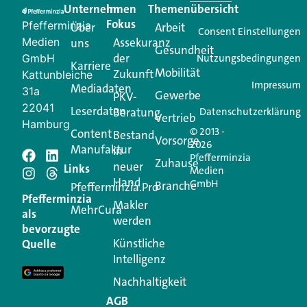
Unternehmen
Im
Themenübersicht
Creator für Ihre Kundenkommunikation. Alles, was
Fokus
Pfefferminzia
Über
Arbeit
Ihren Vertriebsalltag leichter macht. Mit nur einem
Consent Einstellungen
Medien
Assekuranz
uns
Login.
Gesundheit
der
GmbH
Nutzungsbedingungen
Karriere
Mobilität
Zukunft
Jetzt anmelden
Kattunbleiche
Impressum
Mediadaten
31a
Gewerbe
PKV-
22041
Leserdaten
Beratung
Datenschutzerklärung
Vertrieb
Hamburg
© 2013 -
Content
Bestand
Vorsorge
2026
Manufaktur
in
Pfefferminzia
Schreiben Sie einen
Zuhause
neuer
Links
Medien
Hand
GmbH
Branche
Kommentar
Pfefferminzia.Pro
Pfefferminzia
Makler
MehrCura
als
werden
Ihre E-Mail-Adresse wird nicht veröffentlicht.
bevorzugte
Erforderliche Felder sind mit
*
markiert
Künstliche
Quelle
Intelligenz
Kommentar
*
Nachhaltigkeit
AGB