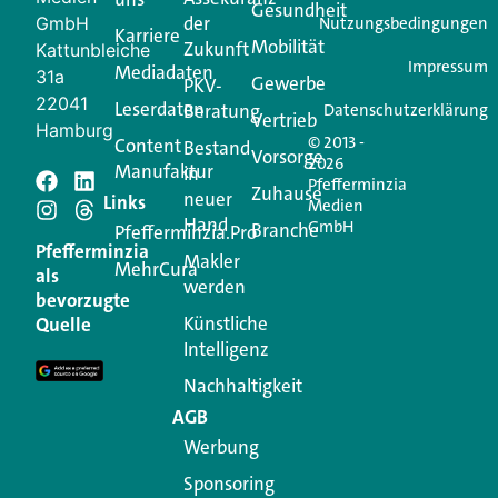
Login.
Gesundheit
der
GmbH
Nutzungsbedingungen
Karriere
Mobilität
Zukunft
Jetzt anmelden
Kattunbleiche
Impressum
Mediadaten
31a
Gewerbe
PKV-
22041
Leserdaten
Beratung
Datenschutzerklärung
Vertrieb
Hamburg
© 2013 -
Content
Bestand
Vorsorge
2026
Manufaktur
in
Pfefferminzia
Schreiben Sie einen
Zuhause
neuer
Links
Medien
Hand
GmbH
Branche
Kommentar
Pfefferminzia.Pro
Pfefferminzia
Makler
MehrCura
als
werden
Ihre E-Mail-Adresse wird nicht veröffentlicht.
bevorzugte
Erforderliche Felder sind mit
*
markiert
Künstliche
Quelle
Intelligenz
Kommentar
*
Nachhaltigkeit
AGB
Werbung
Sponsoring