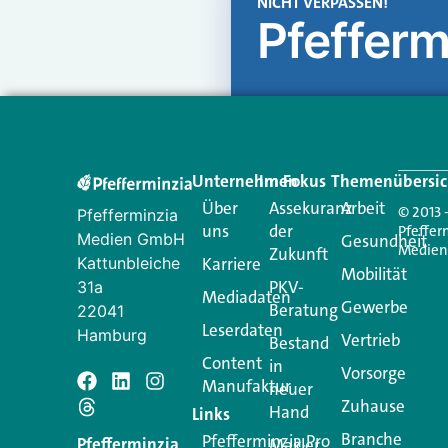
NICHT VERPASSEN!
Pfefferm
Unternehmen
Im Fokus
Themenübersic
Über
Assekuranz
Arbeit
© 2013 
Pfefferminzia
uns
der
Pfeffer
Medien GmbH
Gesundheit
Medie
Zukunft
Kattunbleiche
Karriere
Mobilität
PKV-
31a
Mediadaten
Gewerbe
Beratung
22041
Leserdaten
Hamburg
Vertrieb
Bestand
Content
in
Vorsorge
Manufaktur
Schreiben Si
neuer
Zuhause
Hand
Links
Branche
Pfefferminzia.Pro
Ihre E-Mail-Adresse wird n
Pfefferminzia
Makler