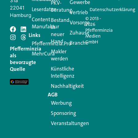
31a
Gewerbe
PKV-
22041
Leserdaten
Beratung
Datenschutzerklärung
Vertrieb
Hamburg
© 2013 -
Content
Bestand
Vorsorge
2026
Manufaktur
in
Pfefferminzia
Schreiben Sie einen
Zuhause
neuer
Links
Medien
Hand
GmbH
Branche
Kommentar
Pfefferminzia.Pro
Pfefferminzia
Makler
MehrCura
als
werden
Ihre E-Mail-Adresse wird nicht veröffentlicht.
bevorzugte
Erforderliche Felder sind mit
*
markiert
Künstliche
Quelle
Intelligenz
Kommentar
*
Nachhaltigkeit
AGB
Werbung
Sponsoring
Veranstaltungen