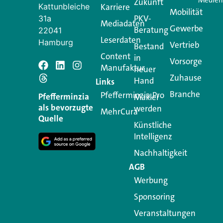
Zukunft
Kattunbleiche
Karriere
Mobilität
PKV-
31a
Mediadaten
Gewerbe
Beratung
22041
Leserdaten
Hamburg
Vertrieb
Bestand
Content
in
Vorsorge
Manufaktur
Schreiben Si
neuer
Zuhause
Hand
Links
Branche
Pfefferminzia.Pro
Ihre E-Mail-Adresse wird n
Pfefferminzia
Makler
als bevorzugte
werden
MehrCura
Kommentar
*
Quelle
Künstliche
Intelligenz
Nachhaltigkeit
AGB
Werbung
Sponsoring
Veranstaltungen