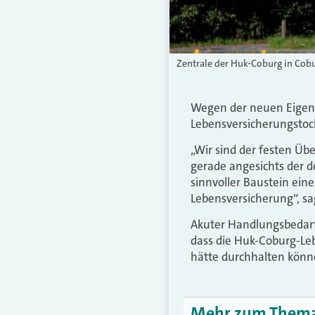
Zentrale der Huk-Coburg in Cobu
Wegen der neuen Eigenka
Lebensversicherungstoch
„Wir sind der festen Üb
gerade angesichts der 
sinnvoller Baustein eine
Lebensversicherung“, s
Akuter Handlungsbedarf
dass die Huk-Coburg-Le
hätte durchhalten könn
Mehr zum Them