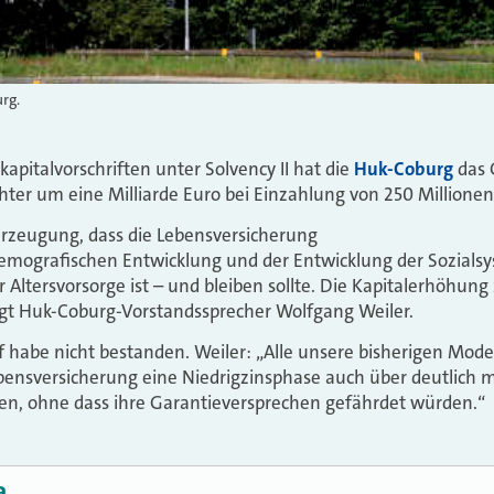
rg.
pitalvorschriften unter Solvency II hat die
Huk-Coburg
das 
ter um eine Milliarde Euro bei Einzahlung von 250 Millionen
erzeugung, dass die Lebensversicherung
demografischen Entwicklung und der Entwicklung der Sozialsy
r Altersvorsorge ist – und bleiben sollte. Die Kapitalerhöhung
agt Huk-Coburg-Vorstandssprecher Wolfgang Weiler.
 habe nicht bestanden. Weiler: „Alle unsere bisherigen Mode
bensversicherung eine Niedrigzinsphase auch über deutlich m
en, ohne dass ihre Garantieversprechen gefährdet würden.“
a