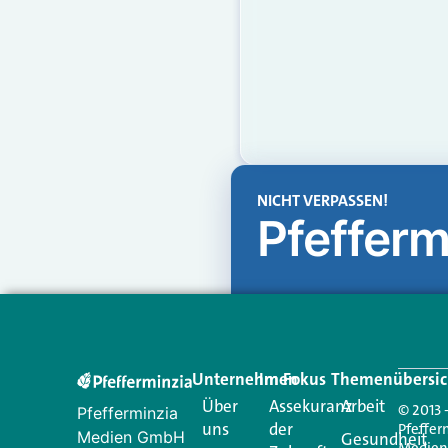
NICHT VERPASSEN!
Pfefferm
Unternehmen
Im Fokus
Themenübersic
Über
Assekuranz
Arbeit
© 2013 
Pfefferminzia
uns
der
Pfeffer
Medien GmbH
Gesundheit
Medie