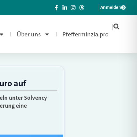
Anmelden
|
Über uns
Pfefferminzia.pro
uro auf
geln unter Solvency
herung eine