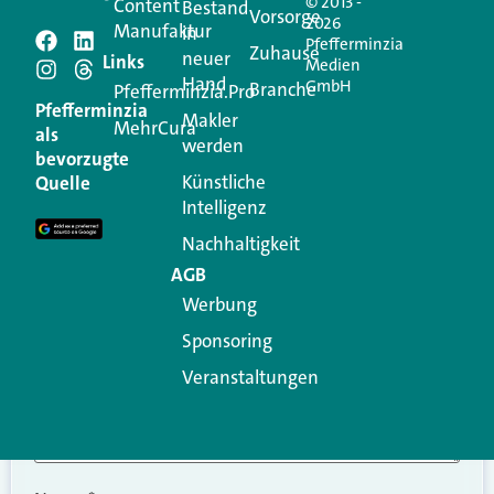
© 2013 -
Content
Bestand
Vorsorge
2026
Manufaktur
in
Pfefferminzia
Schreiben Sie einen
Zuhause
neuer
Links
Medien
Hand
GmbH
Branche
Kommentar
Pfefferminzia.Pro
Pfefferminzia
Makler
MehrCura
als
werden
Ihre E-Mail-Adresse wird nicht veröffentlicht.
bevorzugte
Erforderliche Felder sind mit
*
markiert
Künstliche
Quelle
Intelligenz
Kommentar
*
Nachhaltigkeit
AGB
Werbung
Sponsoring
Veranstaltungen