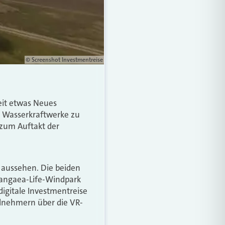
© Screenshot Investmentreise
keit etwas Neues
d Wasserkraftwerke zu
 zum Auftakt der
 aussehen. Die beiden
angaea-Life-Windpark
digitale Investmentreise
ilnehmern über die VR-