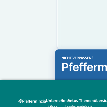
NICHT VERPASSEN!
Pfefferm
Unternehmen
Im Fokus
Themenübersic
Über
Assekuranz
Arbeit