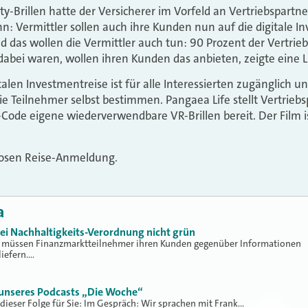
ty-Brillen hatte der Versicherer im Vorfeld an Vertriebspartne
enn: Vermittler sollen auch ihre Kunden nun auf die digitale I
as wollen die Vermittler auch tun: 90 Prozent der Vertriebs
abei waren, wollen ihren Kunden das anbieten, zeigte eine 
alen Investmentreise ist für alle Interessierten zugänglich u
e Teilnehmer selbst bestimmen. Pangaea Life stellt Vertrieb
-Code eigene wiederverwendbare VR-Brillen bereit. Der Film 
losen Reise-Anmeldung.
a
ei Nachhaltigkeits-Verordnung nicht grün
z müssen Finanzmarktteilnehmer ihren Kunden gegenüber Informationen
iefern.…
4 unseres Podcasts „Die Woche“
dieser Folge für Sie: Im Gespräch: Wir sprachen mit Frank…