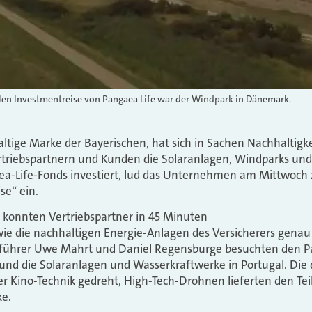
talen Investmentreise von Pangaea Life war der Windpark in Dänemark.
altige Marke der Bayerischen, hat sich in Sachen Nachhaltig
ertriebspartnern und Kunden die Solaranlagen, Windparks un
aea-Life-Fonds investiert, lud das Unternehmen am Mittwoch
se“ ein.
le konnten Vertriebspartner in 45 Minuten
wie die nachhaltigen Energie-Anlagen des Versicherers genau
sführer Uwe Mahrt und Daniel Regensburge besuchten den P
und die Solaranlagen und Wasserkraftwerke in Portugal. Die 
er Kino-Technik gedreht, High-Tech-Drohnen lieferten den Te
ke.