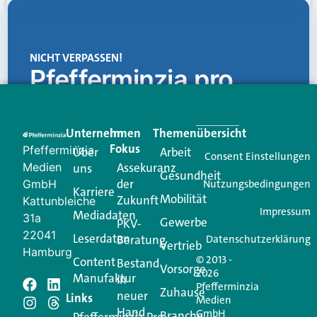
NICHT VERPASSEN!
Pfefferminzia.pro
Eine Plattform, die liefert: aktuelle Informationen,
praktische Services und einen einzigartigen Content-
Unternehmen
Im
Themenübersicht
Creator für Ihre Kundenkommunikation. Alles, was
Fokus
Pfefferminzia
Über
Arbeit
Ihren Vertriebsalltag leichter macht. Mit nur einem
Consent Einstellungen
Medien
Assekuranz
uns
Login.
Gesundheit
der
GmbH
Nutzungsbedingungen
Karriere
Mobilität
Zukunft
Jetzt anmelden
Kattunbleiche
Impressum
Mediadaten
31a
Gewerbe
PKV-
22041
Leserdaten
Beratung
Datenschutzerklärung
Vertrieb
Hamburg
© 2013 -
Content
Bestand
Vorsorge
2026
Manufaktur
in
Pfefferminzia
Schreiben Sie einen
Zuhause
neuer
Links
Medien
Hand
GmbH
Branche