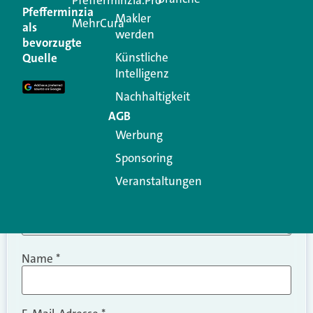
Kommentar
Pfefferminzia.Pro
Pfefferminzia
Makler
MehrCura
als
werden
Ihre E-Mail-Adresse wird nicht veröffentlicht.
bevorzugte
Erforderliche Felder sind mit
*
markiert
Künstliche
Quelle
Intelligenz
Kommentar
*
Nachhaltigkeit
AGB
Werbung
Sponsoring
Veranstaltungen
Name
*