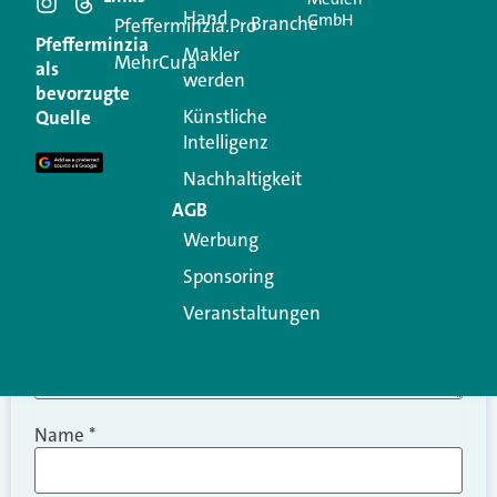
Hand
GmbH
Branche
Kommentar
Pfefferminzia.Pro
Pfefferminzia
Makler
MehrCura
als
werden
Ihre E-Mail-Adresse wird nicht veröffentlicht.
bevorzugte
Erforderliche Felder sind mit
*
markiert
Künstliche
Quelle
Intelligenz
Kommentar
*
Nachhaltigkeit
AGB
Werbung
Sponsoring
Veranstaltungen
Name
*