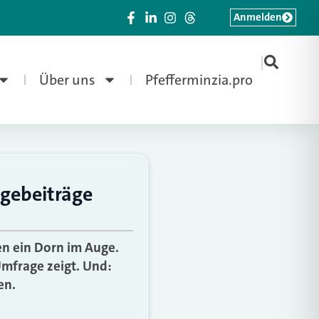
Anmelden
|
Über uns
Pfefferminzia.pro
egebeiträge
en ein Dorn im Auge.
Umfrage zeigt. Und:
en.