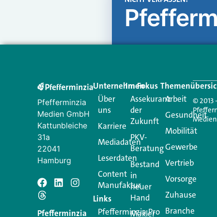
Pfefferm
Unternehmen
Im Fokus
Themenübersic
Über
Assekuranz
Arbeit
© 2013 
Pfefferminzia
uns
der
Pfeffer
Medien GmbH
Gesundheit
Medie
Zukunft
Kattunbleiche
Karriere
Mobilität
PKV-
31a
Mediadaten
Gewerbe
Beratung
22041
Leserdaten
Hamburg
Vertrieb
Bestand
Content
in
Vorsorge
Manufaktur
Schreiben Si
neuer
Zuhause
Hand
Links
Branche
Pfefferminzia.Pro
Ihre E-Mail-Adresse wird n
Pfefferminzia
Makler