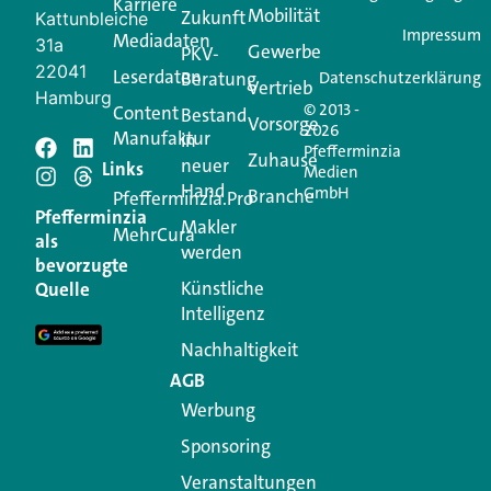
Karriere
Mobilität
Zukunft
Jetzt anmelden
Kattunbleiche
Impressum
Mediadaten
31a
Gewerbe
PKV-
22041
Leserdaten
Beratung
Datenschutzerklärung
Vertrieb
Hamburg
© 2013 -
Content
Bestand
Vorsorge
2026
Manufaktur
in
Pfefferminzia
Schreiben Sie einen
Zuhause
neuer
Links
Medien
Hand
GmbH
Branche
Kommentar
Pfefferminzia.Pro
Pfefferminzia
Makler
MehrCura
als
werden
Ihre E-Mail-Adresse wird nicht veröffentlicht.
bevorzugte
Erforderliche Felder sind mit
*
markiert
Künstliche
Quelle
Intelligenz
Kommentar
*
Nachhaltigkeit
AGB
Werbung
Sponsoring
Veranstaltungen