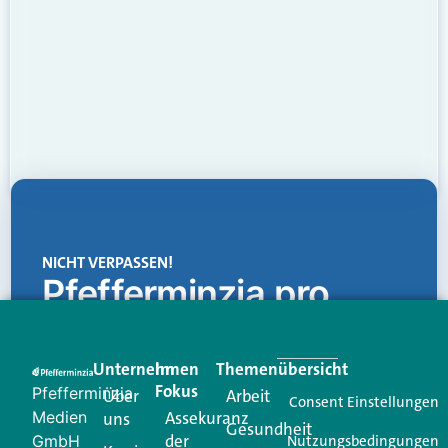
NICHT VERPASSEN!
Pfefferminzia.pro
Eine Plattform, die liefert: aktuelle Informationen,
praktische Services und einen einzigartigen Content-
Unternehmen
Im
Themenübersicht
Creator für Ihre Kundenkommunikation. Alles, was
Fokus
Pfefferminzia
Über
Arbeit
Ihren Vertriebsalltag leichter macht. Mit nur einem
Consent Einstellungen
Medien
Assekuranz
uns
Login.
Gesundheit
der
GmbH
Nutzungsbedingungen