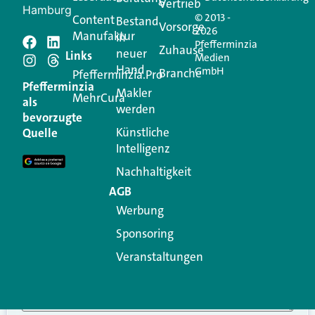
Vertrieb
Hamburg
© 2013 -
Content
Bestand
Vorsorge
2026
Manufaktur
in
Pfefferminzia
Schreiben Sie einen
Zuhause
neuer
Links
Medien
Hand
GmbH
Branche
Kommentar
Pfefferminzia.Pro
Pfefferminzia
Makler
MehrCura
als
werden
Ihre E-Mail-Adresse wird nicht veröffentlicht.
bevorzugte
Erforderliche Felder sind mit
*
markiert
Künstliche
Quelle
Intelligenz
Kommentar
*
Nachhaltigkeit
AGB
Werbung
Sponsoring
Veranstaltungen